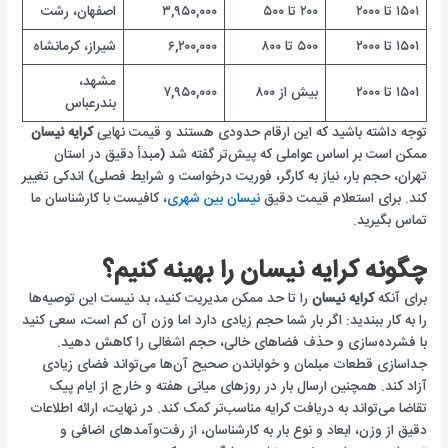
۱۵۰۱ تا ۲۰۰۰
۲۰۰ تا ۵۰۰
۳,۹۵۰,۰۰۰
اصفهان، رشت
۱۵۰۱ تا ۲۰۰۰
۵۰۰ تا ۸۰۰
۶,۲۰۰,۰۰۰
شیراز، کرمانشاه
مشهد،
۱۵۰۱ تا ۲۰۰۰
بیش از ۸۰۰
۷,۹۵۰,۰۰۰
بندرعباس
توجه داشته باشید که این ارقام حدودی هستند و قیمت نهایی
کرایه نیسان
ممکن است بر اساس عواملی که پیش‌تر گفته شد (مبدأ دقیق در استان
تهران، حجم بار، نیاز به کارگر، فوریت درخواست و شرایط فصلی) اندکی تغییر
کند. برای استعلام قیمت دقیق
نیسان بین شهری
، کافیست با کارشناسان ما
تماس بگیرید.
چگونه کرایه نیسان را بهینه کنیم؟
برای آنکه
کرایه نیسان
را تا حد ممکن مدیریت کنید، بد نیست این توصیه‌ها
را به کار ببندید: اگر بار شما حجم زیادی دارد اما وزن آن کم است، سعی کنید
با فشرده‌سازی و حذف فضاهای خالی، حجم اشغالی را کاهش دهید.
جداسازی قطعات مبلمان و خواباندن صحیح آن‌ها می‌تواند فضای زیادی
آزاد کند. همچنین ارسال بار در روزهای میانی هفته و خارج از ایام پیک
تقاضا می‌تواند به دریافت کرایه مناسب‌تر کمک کند. در نهایت، ارائه اطلاعات
دقیق از وزن، ابعاد و نوع بار به کارشناسان، از رفت‌و‌آمدهای اضافی و