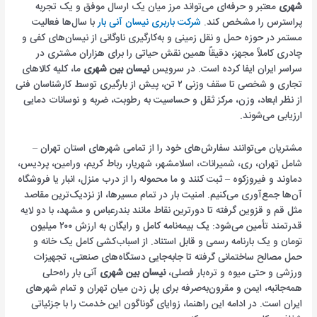
شهری
معتبر و حرفه‌ای می‌تواند مرز میان یک ارسال موفق و یک تجربه
پراسترس را مشخص کند.
شرکت باربری نیسان آنی بار
با سال‌ها فعالیت
مستمر در حوزه حمل و نقل زمینی و به‌کارگیری ناوگانی از نیسان‌های کفی و
چادری کاملاً مجهز، دقیقاً همین نقش حیاتی را برای هزاران مشتری در
سراسر ایران ایفا کرده است. در سرویس
نیسان بین شهری
ما، کلیه کالاهای
تجاری و شخصی تا سقف وزنی ۲ تن، پیش از بارگیری توسط کارشناسان فنی
از نظر ابعاد، وزن، مرکز ثقل و حساسیت به رطوبت، ضربه و نوسانات دمایی
ارزیابی می‌شوند.
مشتریان می‌توانند سفارش‌های خود را از تمامی شهرهای استان تهران –
شامل تهران، ری، شمیرانات، اسلامشهر، شهریار، رباط کریم، ورامین، پردیس،
دماوند و فیروزکوه – ثبت کنند و ما محموله را از درب منزل، انبار یا فروشگاه
آن‌ها جمع‌آوری می‌کنیم. امنیت بار در تمام مسیرها، از نزدیک‌ترین مقاصد
مثل قم و قزوین گرفته تا دورترین نقاط مانند بندرعباس و مشهد، با دو لایه
قدرتمند تأمین می‌شود: یک بیمه‌نامه کامل و رایگان به ارزش ۲۰۰ میلیون
تومان و یک بارنامه رسمی و قابل استناد. از اسباب‌کشی کامل یک خانه و
حمل مصالح ساختمانی گرفته تا جابه‌جایی دستگاه‌های صنعتی، تجهیزات
ورزشی و حتی میوه و تره‌بار فصلی،
نیسان بین شهری
آنی بار راه‌حلی
همه‌جانبه، ایمن و مقرون‌به‌صرفه برای پل زدن میان تهران و تمام شهرهای
ایران است. در ادامه این راهنما، زوایای گوناگون این خدمت را با جزئیاتی