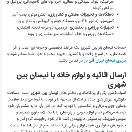
سرامیک، بلوک سیمانی و سفالی، آجر، لوله‌های تأسیساتی، پروفیل و
تیرآهن کوتاه.
دستگاه‌ها و تجهیزات صنعتی و کشاورزی:
الکتروموتور، پمپ آب،
کمپرسور، ژنراتور تا ۲ تن، دستگاه جوش، گیربکس و تابلو برق.
تجهیزات ورزشی و بدنسازی:
تردمیل، دوچرخه ثابت، الپتیکال،
دستگاه‌های پرس و هک اسکوات، میز بدنسازی و وزنه.
خدمات نیسان بار بین شهری یک فرایند تخصصی و حرفه ای است و اگر
قصد دارید در اسرع وقت و با کمترین هزینه محموله های شما منتقل شود با
باربری نیسان تهران آنی بار
در تماس باشید.
ارسال اثاثیه و لوازم خانه با نیسان بین
شهری
اسباب‌کشی یکی از پرتقاضاترین بخش‌های
نیسان بین شهری
است. مسافت
طولانی، لرزش‌های جاده و احتمال مواجهه با رطوبت یا گرما می‌تواند سلامت
وسایل چوبی، برقی و شکستنی را تهدید کند. در آنی بار، ما به مشتریان خود
توصیه می‌کنیم تمام لوازم چوبی و پارچه‌ای را با یک لایه پتوی ضخیم و
سپس شیرینگ پلاستیکی عایق‌بندی کنند تا از نفوذ رطوبت، گردوغبار و
خط‌وخش جلوگیری شود. لوازم برقی بزرگ مانند یخچال نیز باید ۴۸ ساعت
پیش از حمل خاموش و کاملاً خشک شده و درب‌هایشان نیمه‌باز تثبیت