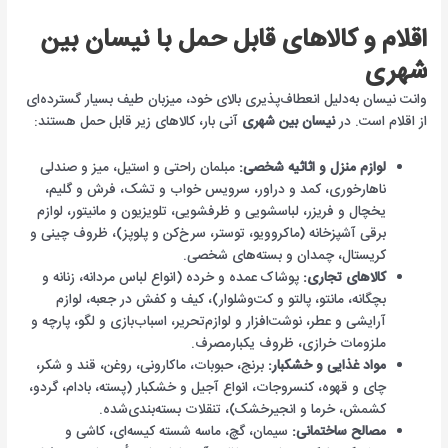
اقلام و کالاهای قابل حمل با نیسان بین
شهری
وانت نیسان به‌دلیل انعطاف‌پذیری بالای خود، میزبان طیف بسیار گسترده‌ای
از اقلام است. در
نیسان بین شهری
آنی بار، کالاهای زیر قابل حمل هستند:
لوازم منزل و اثاثیه شخصی:
مبلمان راحتی و استیل، میز و صندلی
ناهارخوری، کمد و دراور، سرویس خواب و تشک، فرش و گلیم،
یخچال و فریزر، لباسشویی و ظرفشویی، تلویزیون و مانیتور، لوازم
برقی آشپزخانه (ماکروویو، توستر، سرخ‌کن و پلوپز)، ظروف چینی و
کریستال، چمدان و بسته‌های شخصی.
کالاهای تجاری:
پوشاک عمده و خرده (انواع لباس مردانه، زنانه و
بچگانه، مانتو، پالتو و کت‌وشلوار)، کیف و کفش در جعبه، لوازم
آرایشی و عطر، نوشت‌افزار و لوازم‌تحریر، اسباب‌بازی و لگو، پارچه و
ملزومات خرازی، ظروف یکبارمصرف.
مواد غذایی و خشکبار:
برنج، حبوبات، ماکارونی، روغن، قند و شکر،
چای و قهوه، کنسروجات، انواع آجیل و خشکبار (پسته، بادام، گردو،
کشمش، خرما و انجیرخشک)، تنقلات بسته‌بندی‌شده.
مصالح ساختمانی:
سیمان، گچ، ماسه شسته کیسه‌ای، کاشی و