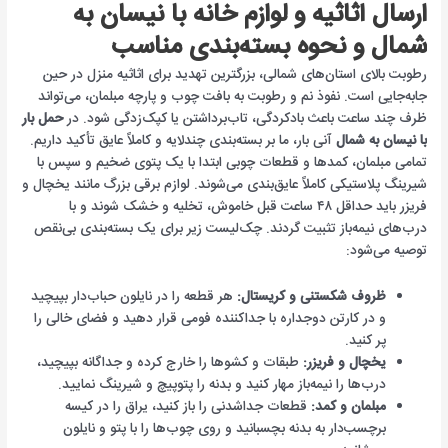
ارسال اثاثیه و لوازم خانه با نیسان به
شمال و نحوه بسته‌بندی مناسب
رطوبت بالای استان‌های شمالی، بزرگترین تهدید برای اثاثیه منزل در حین
جابه‌جایی است. نفوذ نم و رطوبت به بافت چوب و پارچه مبلمان، می‌تواند
ظرف چند ساعت باعث بادکردگی، تاب‌برداشتن یا کپک‌زدگی شود. در
حمل بار
با نیسان به شمال
آنی بار، ما بر بسته‌بندی چندلایه و کاملاً عایق تأکید داریم.
تمامی مبلمان، کمدها و قطعات چوبی ابتدا با یک پتوی ضخیم و سپس با
شیرینگ پلاستیکی کاملاً عایق‌بندی می‌شوند. لوازم برقی بزرگ مانند یخچال و
فریزر باید حداقل ۴۸ ساعت قبل خاموش، تخلیه و خشک شوند و با
درب‌های نیمه‌باز تثبیت گردند. چک‌لیست زیر برای یک بسته‌بندی بی‌نقص
توصیه می‌شود:
ظروف شکستنی و کریستال:
هر قطعه را در نایلون حباب‌دار بپیچید
و در کارتن دوجداره با جداکننده فومی قرار دهید و فضای خالی را
پر کنید.
یخچال و فریزر:
طبقات و کشوها را خارج کرده و جداگانه بپیچید،
درب‌ها را نیمه‌باز مهار کنید و بدنه را پتوپیچ و شیرینگ نمایید.
مبلمان و کمد:
قطعات جداشدنی را باز کنید، یراق را در کیسه
برچسب‌دار به بدنه بچسبانید و روی چوب‌ها را با پتو و نایلون