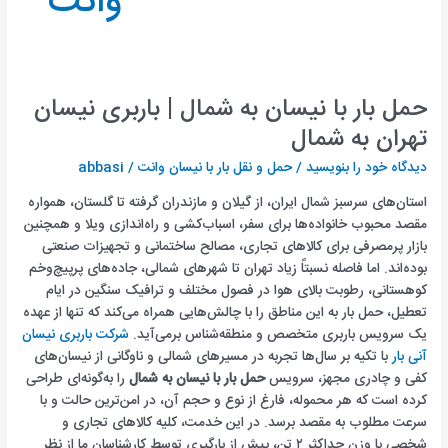
وانت
حمل بار با نیسان به شمال | باربری نیسان
تهران به شمال
دیدگاه‌ خود را بنویسید
/
حمل و نقل بار با نیسان وانت
/
abbasi
استان‌های سرسبز شمال ایران، از گیلان و مازندران گرفته تا گلستان، همواره
مقصد محبوب خانواده‌ها برای سفر، اسباب‌کشی و راه‌اندازی ویلا و همچنین
بازار پرمصرفی برای کالاهای تجاری، مصالح ساختمانی و تجهیزات صنعتی
بوده‌اند. اما فاصله نسبتاً زیاد تهران تا شهرهای شمالی، جاده‌های پرپیچ‌وخم
کوهستانی، رطوبت بالای هوا در فصول مختلف و ترافیک سنگین در ایام
تعطیل، حمل بار به این مناطق را با چالش‌هایی همراه می‌کند که تنها از عهده
یک سرویس باربری متخصص و منطقه‌شناس برمی‌آید.
شرکت باربری نیسان
آنی بار
با تکیه بر سال‌ها تجربه در مسیرهای شمالی و ناوگانی از نیسان‌های
کفی و چادری مجهز، سرویس
حمل بار با نیسان به شمال
را به‌گونه‌ای طراحی
کرده است که هر محموله، فارغ از نوع و حجم آن، در امن‌ترین حالت و با
سرعت مطلوب به مقصد برسد. در این خدمت، کلیه کالاهای تجاری و
شخصی با وزن حداکثر ۲ تن، پیش از بارگیری توسط کارشناسان ما از نظر