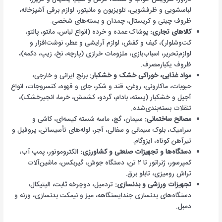
لباسشویی و ظرفشویی، تلویزیون و مانیتور، لوازم برقی آشپزخانه،
ظروف چینی و کریستال، چمدان و بسته‌های شخصی.
کالاهای تجاری:
پوشاک عمده و خرده (انواع لباس، مانتو، پالتو،
کت‌وشلوار)، کیف و کفش، لوازم آرایشی و عطر، نوشت‌افزار و
لوازم‌تحریر، اسباب‌بازی، ملزومات خرازی (پارچه، نخ، زیپ، دکمه)،
ظروف یکبارمصرف.
مواد غذایی، خوراکی خشک و خشکبار:
برنج ایرانی و خارجی،
حبوبات، ماکارونی، روغن، قند و شکر، چای و قهوه، کنسروجات، انواع
آجیل و خشکبار (پسته، بادام، گردو، کشمش، خرما، انجیرخشک)،
تنقلات بسته‌بندی‌شده.
مصالح ساختمانی:
سیمان، گچ، ماسه شسته کیسه‌ای، کاشی و
سرامیک، بلوک سیمانی و سفالی، آجر، لوله‌های تأسیساتی، پروفیل و
تیرآهن کوتاه، ایزوگام.
دستگاه‌ها و تجهیزات صنعتی و کشاورزی:
الکتروموتور، پمپ آب،
کمپرسور، ژنراتور تا ۲ تن، دستگاه جوش، گیربکس، ماشین‌آلات
تراش رومیزی، تابلو برق.
تجهیزات ورزشی و بدنسازی:
تردمیل، دوچرخه ثابت، الپتیکال،
دستگاه‌های بدنسازی چندایستگاهه، میز و نیمکت بدنسازی، وزنه و
دمبل.