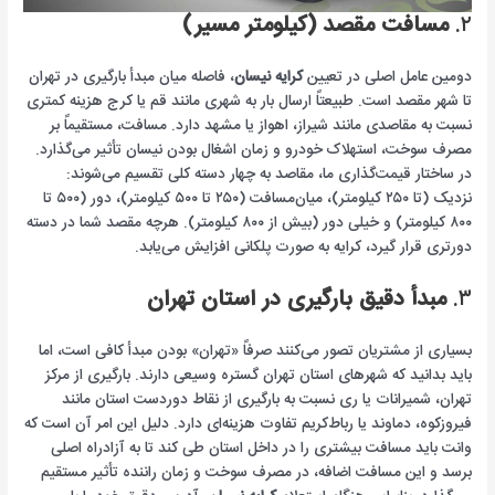
۲.
مسافت مقصد (کیلومتر مسیر)
دومین عامل اصلی در تعیین
کرایه نیسان
، فاصله میان مبدأ بارگیری در تهران
تا شهر مقصد است. طبیعتاً ارسال بار به شهری مانند قم یا کرج هزینه کمتری
نسبت به مقاصدی مانند شیراز، اهواز یا مشهد دارد. مسافت، مستقیماً بر
مصرف سوخت، استهلاک خودرو و زمان اشغال بودن نیسان تأثیر می‌گذارد.
در ساختار قیمت‌گذاری ما، مقاصد به چهار دسته کلی تقسیم می‌شوند:
نزدیک (تا ۲۵۰ کیلومتر)، میان‌مسافت (۲۵۰ تا ۵۰۰ کیلومتر)، دور (۵۰۰ تا
۸۰۰ کیلومتر) و خیلی دور (بیش از ۸۰۰ کیلومتر). هرچه مقصد شما در دسته
دورتری قرار گیرد، کرایه به صورت پلکانی افزایش می‌یابد.
۳.
مبدأ دقیق بارگیری در استان تهران
بسیاری از مشتریان تصور می‌کنند صرفاً «تهران» بودن مبدأ کافی است، اما
باید بدانید که شهرهای استان تهران گستره وسیعی دارند. بارگیری از مرکز
تهران، شمیرانات یا ری نسبت به بارگیری از نقاط دوردست استان مانند
فیروزکوه، دماوند یا رباط‌کریم تفاوت هزینه‌ای دارد. دلیل این امر آن است که
وانت باید مسافت بیشتری را در داخل استان طی کند تا به آزادراه اصلی
برسد و این مسافت اضافه، در مصرف سوخت و زمان راننده تأثیر مستقیم