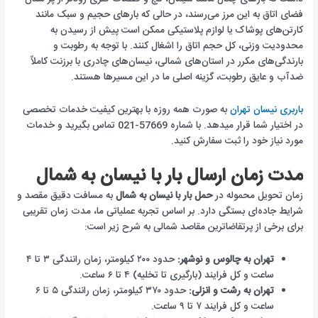
فضای اتاق به این مرز می‌رسند، در حالی که بارهای حجیم و سبک مانند
کارتن‌های پوشاک یا لوازم پلاستیکی ممکن است پیش از رسیدن به
محدودیت وزنی، کل حجم اتاق را اشغال کنند. با توجه به رطوبت و
بارندگی‌های مکرر در استان‌های شمالی، نیسان‌های چادری با برزنت کاملاً
ضدآب و عایق رطوبت، گزینه اصلی ما در این مسیرها هستند.
باربری نیسان تهران
به صورت همه روزه با بهترین کیفیت خدمات تخصصی
در اختیار شما قرار میدهد. با شماره 57669-021 تماس بگیرید و خدمات
مورد نیاز خود را ثبت سفارش کنید.
مدت زمان ارسال بار با نیسان به شمال
زمان تحویل محموله در
حمل بار با نیسان به شمال
به مسافت دقیق مقصد و
شرایط جاده‌ای بستگی دارد. بر اساس تجربه عملیاتی ما، مدت زمان تقریبی
برای برخی از پرتقاضاترین مقاصد شمالی به شرح زیر است:
تهران به چالوس و نوشهر:
حدود ۲۰۰ کیلومتر، زمان رانندگی ۳ تا ۴
ساعت و کل فرایند (بارگیری تا تخلیه) ۴ تا ۶ ساعت.
تهران به رشت و انزلی:
حدود ۳۷۰ کیلومتر، زمان رانندگی ۵ تا ۶
ساعت و کل فرایند ۷ تا ۹ ساعت.