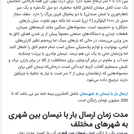
بین ۱٫۸ تا ۲ متر ارتفاع مفید دارد. برای درک بهتر، این فضا به‌راحتی گنجایش
یک ست کامل مبلمان (شامل کاناپه سه‌نفره، دو مبل تک‌نفره و یک میز
ناهارخوری با شش صندلی) یا دو یخچال فریزر بزرگ را دارد. سقف مجاز
حمل بار ۲۰۰۰ کیلوگرم (۲ تن) است، اما نکته مهم تفاوت میان بارهای
«چگال» و «حجیم» است: محموله‌های سنگین مانند کیسه‌های سیمان،
قطعات چدنی و دستگاه‌های صنعتی معمولاً پیش از پر شدن فضای اتاق به
مرز وزنی می‌رسند، در حالی که بارهای سبک اما پرحجم نظیر کارتن‌های
لباس، یونولیت و لوازم پلاستیکی ممکن است تمام حجم اتاق را اشغال کنند
اما وزنشان حتی به یک تن هم نرسد. نیسان چادری با برزنت چندلایه
ضدآب و مقاوم در برابر گردوغبار، برای محافظت از کالا در برابر باران، برف و
تابش مستقیم آفتاب گزینه ایده‌آلی است، درحالی‌که نیسان کفی برای
محموله‌هایی که ارتفاعشان بیش از ۲ متر است یا نیاز به تخلیه با جرثقیل
دارند ترجیح داده می‌شود.
ارسال بار با نیسان به شهرستان
شامل کاملترین بیمه نامه نیز می باشد که تا
200 میلیون تومان رایگان است.
مدت زمان ارسال بار با نیسان بین شهری
به شهرهای مختلف
سرعت، یکی از ارکان اصلی
نیسان بین شهری
آنی بار است. مدت زمان