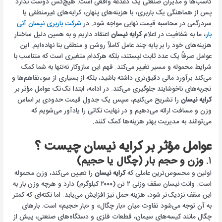
کاسب‌ها و مدیران صنعتی یک دغدغه واقعی است. هیچ‌کس دوست ندارد
نیسان
پس از هماهنگی یک باربری، با هزینه‌های پنهان، کرایه‌های غیرمنطقی یا
تهران
سردرگمی در محاسبه قیمت نهایی مواجه شود. در
شرکت باربری نیسان آنی
به
بار
، ما به شفافیت در اعلام
کرایه نیسان
اعتقاد داریم و به همین دلیل ساختار
شمال
هزینه‌های خود را بر پایه چند عامل کاملاً روشن و منطقی بنا نهاده‌ایم. این
عوامل صرفاً یک عدد ثابت نیستند، بلکه هرکدام متغیری است که متناسب با
شرایط محموله و مسیر تغییر می‌کند. فهم این سازوکار نه‌تنها به شما کمک
می‌کند برآورد مالی دقیق‌تری داشته باشید، بلکه از بسیاری از سوءتفاهم‌ها و
تجربه‌های ناخوشایند جلوگیری می‌کند. در ادامه، ابتدا تک‌تک عوامل مؤثر بر
کرایه نیسان
را تشریح می‌کنیم، سپس یک جدول قیمت حدودی بر اساس
وزن و مسافت ارائه می‌دهیم و در نهایت نکاتی را یادآور می‌شویم که
می‌توانند به مدیریت بهتر هزینه‌ها کمک کنند.
عوامل مؤثر بر کرایه نیسان چیست ؟
۱.
وزن و حجم بار (چگال یا حجیم)
اولین و محسوس‌ترین عاملی که
کرایه نیسان
را تعیین می‌کند، وزن محموله
است. وانت نیسان سقف وزنی ۲ تن (۲۰۰۰ کیلوگرم) دارد و هرچه وزن بار به
این سقف نزدیک‌تر شود، هزینه حمل نیز افزایش می‌یابد. اما نکته‌ای که کمتر
به آن توجه می‌شود تفاوت میان «بار چگال» و «بار حجیم» است. بارهای
چگال مانند کیسه‌های سیمان، قطعات فلزی و دستگاه‌های صنعتی، پیش از