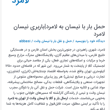
لامرد
حمل بار با نیسان به لامرد|باربری نیسان
لامرد
دیدگاه‌ خود را بنویسید
/
حمل و نقل بار با نیسان وانت
/
abbasi
لامرد، شهری راهبردی در جنوبی‌ترین بخش استان فارس و در همسایگی
خلیج فارس، با میدان‌های عظیم گازی، پالایشگاه‌های سترگ، مزارع وسیع
خرما و مرکبات و اسکله‌های تجاری فعال، یکی از مقاصد حیاتی برای
لجستیک کالا از پایتخت به شمار می‌رود. این شهر که در فاصله‌ای حدود ۱۲۵۰
کیلومتری تهران واقع شده، به‌واسطه اقتصاد چندلایه‌اش (انرژی، کشاورزی،
تجارت دریایی و صنایع تبدیلی) هر روز پذیرای محموله‌های متنوعی از
تجهیزات صنعتی و پالایشگاهی، قطعات یدکی، مصالح ساختمانی پیشرفته،
مواد غذایی و اثاثیه منزل است. شرکت حمل و نقل آنی بار با ناوگان مجرب
نیسان وانت و تیمی از رانندگان کارکشته که مسیرهای طولانی جنوب را
به‌خوبی می‌شناسند، خدمات
ارسال بار و کالا با نیسان وانت از تهران به لامرد
را با تأکید بر ایمنی مطلق، سرعت قابل‌قبول و شفافیت کامل هزینه‌ها به شما
ارائه می‌کند.