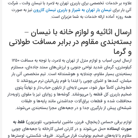
علاوه بر خدمات تخصصی برای باربری تهران به لامرد با نیسان وانت ، شرکت
آنی بار برای
نیسان بار تهران به شیراز
و
باربری نیسان کازرون
نیز به صورت
همه روزه آماده ارائه خدمات به شما عزیزان است.
ارسال اثاثیه و لوازم خانه با نیسان –
بسته‌بندی مقاوم در برابر مسافت طولانی
و گرما
ارسال ایمن اسباب و لوازم منزل از تهران به لامرد، با توجه به مسافت ۱۲۵۰
کیلومتری، گرمای شدید نواحی جنوبی و لرزش‌های ممتد جاده‌ای، مستلزم
بسته‌بندی بسیار مقاوم، چندلایه و هوشمندانه است. تیم متخصص آنی بار
مبلمان، کمدها و اشیای چوبی را ابتدا با فوم پلی‌اتیلن نرم می‌پوشاند تا
خط‌وخش کاملاً مهار شود، سپس لایه‌ای از نایلون حباب‌دار و نهایتاً پتوی
ضخیم باربری کل قطعه را می‌پوشاند. گوشه‌ها و زوایای تیز با مقوای زاویه‌دار
محافظت شده و قطعات یراق‌آلات جداشدنی مانند پایه‌ها و طبقات
شیشه‌ای پیش از بارگیری جدا و در جعبه‌های مجزا بسته‌بندی می‌شوند.
لوازم برقی حساس (یخچال، فریزر، ماشین لباسشویی، تلویزیون)
فقط به
صورت ایستاده
حمل می‌شوند و در کارتن اصلی کارخانه یا جعبه‌های چوبی
مقاوم با لایه‌های ضخیم یونولیت قرار می‌گیرند. ظروف شکستنی، لوسترها و