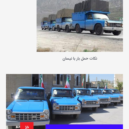
ب
ر
ا
ی
:
نکات حمل بار با نیسان