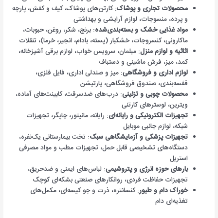
محصولات تجاری و پوشاک
: کارتن‌های پوشاک، کیف و کفش، پارچه
و پرده، منسوجات، لوازم آرایشی و بهداشتی
مواد غذایی خشک و بسته‌بندی‌شده
: برنج، شکر، روغن، حبوبات،
ماکارونی، کنسروجات، خشکبار (پسته، بادام، انجیر، خرما)، تنقلات
اثاثیه و لوازم منزل
: مبلمان، سرویس خواب، لوازم برقی آشپزخانه،
کمد، میز، فرش ماشینی و دستباف
لوازم اداری و فروشگاهی
: میز و صندلی اداری، فایل فلزی،
قفسه‌بندی، صندوق فروشگاهی، پارتیشن
محصولات چوبی و تزئینی
: درب‌های ضدسرقت، کابینت‌های آماده،
ویترین، لوسترهای کارتنی
تجهیزات الکترونیکی و رایانه‌ای
: رایانه، مانیتور، چاپگر، تجهیزات
شبکه، لوازم جانبی موبایل
تجهیزات پزشکی و آزمایشگاهی سبک
: تخت بیمارستانی یک‌نفره،
دستگاه‌های تشخیصی قابل حمل، تجهیزات مطب و مواد مصرفی
استریل
بارهای حوزه انرژی و پتروشیمی
: لباس‌های ایمنی و ضدحریق،
تجهیزات حفاظت فردی، روانکارهای صنعتی بشکه‌ای کوچک
خوراک دام و طیور
: کنسانتره، ذرت و جو کیسه‌ای، مکمل‌های
تغذیه‌ای دام