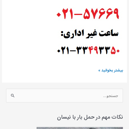
حمل
بیشتر بخوانید »
بار
با
نیسان
ج
به
س
لامرد|
ت
باربری
نیسان
ج
نکات مهم در حمل بار با نیسان
لامرد
و