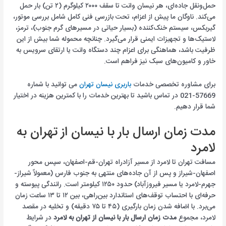
حمل‌ونقل جاده‌ای، هر نیسان وانت تا سقف ۲۰۰۰ کیلوگرم (۲ تن) بار حمل
می‌کند. ناوگان ما پیش از اعزام، تحت بازرسی فنی کامل شامل بررسی موتور،
گیربکس، سیستم خنک‌کننده (بسیار حیاتی در مسیرهای گرم جنوب)، ترمز،
لاستیک‌ها و تجهیزات ایمنی قرار می‌گیرد. چنانچه محموله شما بیش از این
ظرفیت باشد، هماهنگی برای اعزام چند دستگاه وانت یا ارتقای سرویس به
خاور و کامیون‌های سبک نیز فراهم است.
برای مشاوره تخصصی خدمات
باربری نیسان تهران
می توانید با شماره
57669-021 در تماس باشید تا بهترین خدمات را با کمترین هزینه در اختیار
شما قرار دهیم.
مدت زمان ارسال بار با نیسان از تهران به
لامرد
مسافت تهران تا لامرد از مسیر آزادراه تهران-قم-اصفهان، سپس محور
اصفهان-شیراز و پس از آن جاده‌های منتهی به جنوب فارس (معمولاً شیراز-
جهرم-لامرد یا مسیر فیروزآباد) حدود ۱۲۵۰ کیلومتر است. رانندگی پیوسته و
حرفه‌ای با احتساب توقف‌های استاندارد بین‌راهی، بین ۱۲ تا ۱۳ ساعت زمان
می‌برد. با اضافه شدن زمان بارگیری (۴۵ تا ۷۵ دقیقه) و تخلیه در مقصد
لامرد، مجموع
مدت زمان ارسال بار با نیسان از تهران به لامرد
در شرایط