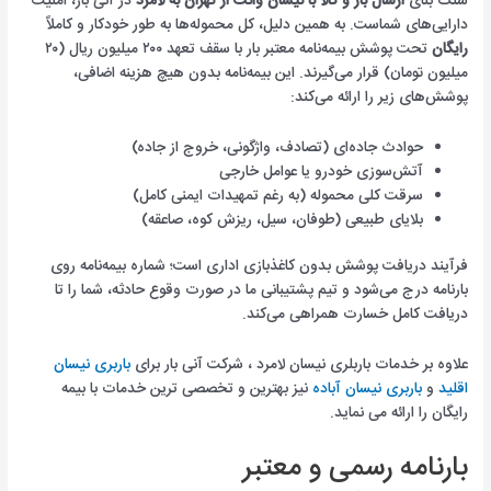
سنگ بنای
ارسال بار و کالا با نیسان وانت از تهران به لامرد
در آنی بار، امنیت
دارایی‌های شماست. به همین دلیل، کل محموله‌ها به طور خودکار و کاملاً
رایگان
تحت پوشش بیمه‌نامه معتبر بار با سقف تعهد ۲۰۰ میلیون ریال (۲۰
میلیون تومان) قرار می‌گیرند. این بیمه‌نامه بدون هیچ هزینه اضافی،
پوشش‌های زیر را ارائه می‌کند:
حوادث جاده‌ای (تصادف، واژگونی، خروج از جاده)
آتش‌سوزی خودرو یا عوامل خارجی
سرقت کلی محموله (به رغم تمهیدات ایمنی کامل)
بلایای طبیعی (طوفان، سیل، ریزش کوه، صاعقه)
فرآیند دریافت پوشش بدون کاغذبازی اداری است؛ شماره بیمه‌نامه روی
بارنامه درج می‌شود و تیم پشتیبانی ما در صورت وقوع حادثه، شما را تا
دریافت کامل خسارت همراهی می‌کند.
علاوه بر خدمات باربلری نیسان لامرد ، شرکت آنی بار برای
باربری نیسان
اقلید
و
باربری نیسان آباده
نیز بهترین و تخصصی ترین خدمات با بیمه
رایگان را ارائه می نماید.
بارنامه رسمی و معتبر