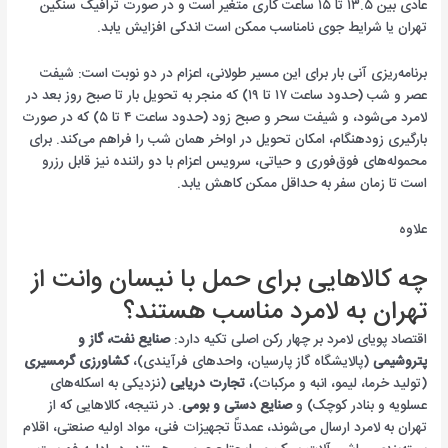
عادی بین ۱۳.۵ تا ۱۵ ساعت کاری متغیر است و در صورت ترافیک سنگین
تهران یا شرایط جوی نامناسب ممکن است اندکی افزایش یابد.
برنامه‌ریزی آنی بار برای این مسیر طولانی، اعزام در دو نوبت است: شیفت
عصر و شب (حدود ساعت ۱۷ تا ۱۹) که منجر به تحویل بار تا صبح روز بعد در
لامرد می‌شود، و شیفت سحر و صبح زود (حدود ساعت ۴ تا ۵) که در صورت
بارگیری زودهنگام، امکان تحویل در اواخر همان شب را فراهم می‌کند. برای
محموله‌های فوق‌فوری و حیاتی، سرویس اعزام با دو راننده نیز قابل رزرو
است تا زمان سفر به حداقل ممکن کاهش یابد.
علاوه
چه کالاهایی برای حمل با نیسان وانت از
تهران به لامرد مناسب هستند؟
اقتصاد پویای لامرد بر چهار رکن اصلی تکیه دارد:
صنایع نفت، گاز و
پتروشیمی
(پالایشگاه گاز پارسیان، واحدهای فرآیندی)،
کشاورزی گرمسیری
(تولید خرما، لیمو، انبه و مرکبات)،
تجارت دریایی
(نزدیکی به اسکله‌های
عسلویه و بنادر کوچک) و
صنایع دستی و بومی
. در نتیجه، کالاهایی که از
تهران به لامرد ارسال می‌شوند، عمدتاً تجهیزات فنی، مواد اولیه صنعتی، اقلام