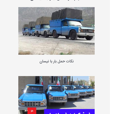
و
ب
ر
ا
ی
:
نکات حمل بار با نیسان