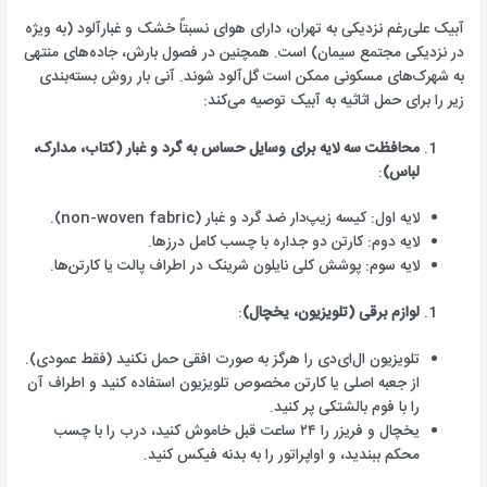
آبیک علی‌رغم نزدیکی به تهران، دارای هوای نسبتاً خشک و غبارآلود (به ویژه
در نزدیکی مجتمع سیمان) است. همچنین در فصول بارش، جاده‌های منتهی
به شهرک‌های مسکونی ممکن است گل‌آلود شوند. آنی بار روش بسته‌بندی
زیر را برای حمل اثاثیه به آبیک توصیه می‌کند:
محافظت سه لایه برای وسایل حساس به گرد و غبار (کتاب، مدارک،
لباس)
:
لایه اول: کیسه زیپ‌دار ضد گرد و غبار (non-woven fabric).
لایه دوم: کارتن دو جداره با چسب کامل درزها.
لایه سوم: پوشش کلی نایلون شرینک در اطراف پالت یا کارتن‌ها.
لوازم برقی (تلویزیون، یخچال)
:
تلویزیون ال‌ای‌دی را هرگز به صورت افقی حمل نکنید (فقط عمودی).
از جعبه اصلی یا کارتن مخصوص تلویزیون استفاده کنید و اطراف آن
را با فوم بالشتکی پر کنید.
یخچال و فریزر را ۲۴ ساعت قبل خاموش کنید، درب را با چسب
محکم ببندید، و اواپراتور را به بدنه فیکس کنید.