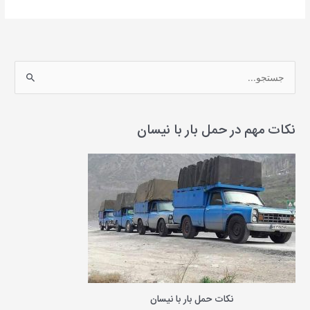
ج
س
ت
ج
نکات مهم در حمل بار با نیسان
و
ب
ر
ا
ی
:
نکات حمل بار با نیسان