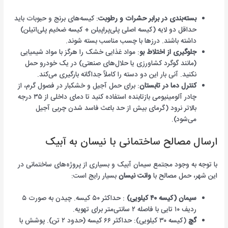
بسته‌بندی در برابر حشرات و رطوبت
: کیسه‌های برنج و حبوبات باید
حداقل دو لایه (کیسه اصلی پلی‌پراپیلن + کیسه ضخیم پلی‌اتیلن)
داشته باشند. درزها با چسب مناسب بسته شوند.
جلوگیری از اختلاط بو
: مواد غذایی خشک را هرگز با مواد شیمیایی
(مانند گوگرد کشاورزی یا حلال‌های صنعتی) در یک خودرو حمل
نکنید. آنی بار این دو دسته را کاملاً جداگانه بارگیری می‌کند.
کنترل دما در تابستان
: برای حمل آجیل و خشکبار در فصول گرم، از
چادر آلومینیومی بازتابنده استفاده کنید تا دمای داخلی از ۳۵ درجه
بالاتر نرود (گرمای بیش از حد باعث فاسد شدن چربی آجیل
می‌شود).
ارسال مصالح ساختمانی با نیسان به آبیک
با توجه به وجود مجتمع سیمان آبیک و بسیاری از پروژه‌های ساختمانی در
این شهر، حمل مصالح با
وانت نیسان
بسیار رایج است:
سیمان (کیسه ۴۰ کیلویی)
: حداکثر ۵۰ کیسه. چیدن به صورت ۵
ردیف ۱۰ تایی با فاصله ۲ سانتی‌متر برای تهویه.
گچ
(کیسه ۳۰ کیلویی): حداکثر ۶۶ کیسه (حدود ۲ تن). پوشش با