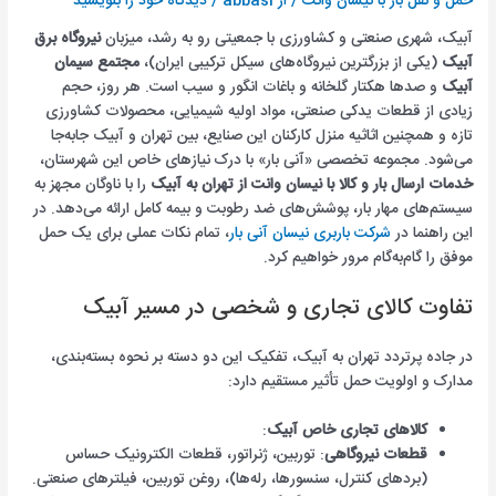
حمل و نقل بار با نیسان وانت
/ از
abbasi
/
دیدگاه‌ خود را بنویسید
آبیک، شهری صنعتی و کشاورزی با جمعیتی رو به رشد، میزبان
نیروگاه برق
آبیک
(یکی از بزرگترین نیروگاه‌های سیکل ترکیبی ایران)،
مجتمع سیمان
آبیک
و صدها هکتار گلخانه و باغات انگور و سیب است. هر روز، حجم
زیادی از قطعات یدکی صنعتی، مواد اولیه شیمیایی، محصولات کشاورزی
تازه و همچنین اثاثیه منزل کارکنان این صنایع، بین تهران و آبیک جابه‌جا
می‌شود. مجموعه تخصصی «آنی بار» با درک نیازهای خاص این شهرستان،
خدمات ارسال بار و کالا با نیسان وانت از تهران به آبیک
را با ناوگان مجهز به
سیستم‌های مهار بار، پوشش‌های ضد رطوبت و بیمه کامل ارائه می‌دهد. در
این راهنما در
شرکت باربری نیسان آنی بار
، تمام نکات عملی برای یک حمل
موفق را گام‌به‌گام مرور خواهیم کرد.
تفاوت کالای تجاری و شخصی در مسیر آبیک
در جاده پرتردد تهران به آبیک، تفکیک این دو دسته بر نحوه بسته‌بندی،
مدارک و اولویت حمل تأثیر مستقیم دارد:
کالاهای تجاری خاص آبیک
:
قطعات نیروگاهی
: توربین، ژنراتور، قطعات الکترونیک حساس
(بردهای کنترل، سنسورها، رله‌ها)، روغن توربین، فیلترهای صنعتی.