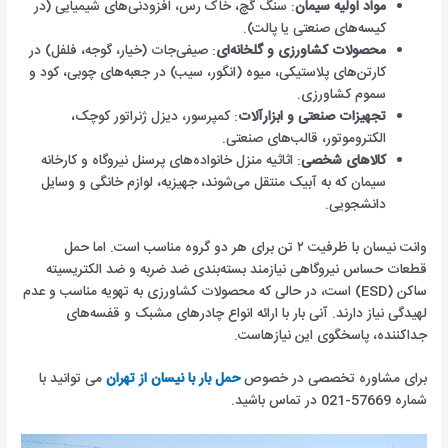
مواد اولیه سیمان
: سنگ گچ، خاک رس، افزودنی‌های شیمیایی (در
کیسه‌های صنعتی یا پالت).
محصولات کشاورزی و گلخانه‌ای
: صیفی‌جات (خیار، گوجه، فلفل) در
کارتن‌های پلاستیکی، میوه (انگور، سیب) در جعبه‌های چوبی، کود و
سموم کشاورزی.
تجهیزات صنعتی و ابزارآلات
: کمپرسور، دیزل ژنراتور کوچک،
الکتروموتور، قالب‌های صنعتی.
کالاهای شخصی
: اثاثیه منزل خانواده‌های پرسنل نیروگاه و کارخانه
سیمان که به آبیک منتقل می‌شوند، جهیزیه، لوازم خانگی و وسایل
دانشجویی.
وانت نیسان با ظرفیت ۲ تن برای هر دو گروه مناسب است. اما حمل
قطعات حساس نیروگاهی نیازمند بسته‌بندی ضد ضربه و ضد الکتریسیته
ساکن (ESD) است، در حالی که محصولات کشاورزی به تهویه مناسب و عدم
لهیدگی نیاز دارند. آنی بار با ارائه انواع چادرهای مشبک و قفسه‌های
جداکننده، پاسخگوی این نیازهاست.
برای مشاوره تخصصی در خصوص
حمل بار با نیسان از تهران
می توانید با
شماره 57669-021 در تماس باشید.