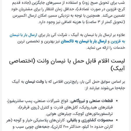
شب برای تحویل صبح زود) و استفاده از مسیرهای جایگزین (جاده قدیم
کرج-قزوین در صورت تصادف)، حداقل زمان انتظار را برای مشتریان خود
تضمین می‌کند. همچنین با توجه به نزدیکی مسیر، امکان ارسال اکسپرس
(تحویل کمتر از ۳ ساعت) با هزینه اضافی نیز وجود دارد.
علاوه بر ارسال بار با نیسان به آبیک ، شرکت آنی بار برای
ارسال بار با نیسان
به قزوین
و
ارسال بار با نیسان به تاکستان
نیز بهترین و تخصصی ترین
خدمات را ارائه می نماید.
لیست اقلام قابل حمل با نیسان وانت (اختصاصی
آبیک)
بر اساس سوابق حمل آنی بار، رایج‌ترین اقلامی که با
وانت نیسان
به آبیک
جابه‌جا می‌شوند عبارتند از:
قطعات صنعتی و نیروگاهی
: انواع شیرآلات صنعتی، پمپ سانتریفیوژ،
فیلترهای هیدرولیک، کابل‌های قدرت و کنترل (روی قرقره)،
ترانسفورماتورهای کوچک، چیلرهای هوایی.
محصولات کشاورزی و باغبانی
: کارتن‌های پلاستیکی خیار و گوجه (هر
کارتن حدود ۱۰ کیلو، حداکثر ۲۰۰ کارتن)، جعبه‌های چوبی سیب و