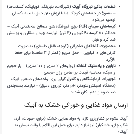
قطعات یدکی نیروگاه آبیک
(شیرآلات، بلبرینگ، کوپلینگ، گسکت‌ها)
– معمولاً در جعبه‌های کوچک اما با ارزش بالا. حمل با بیمه تکمیلی
توصیه می‌شود.
کیسه‌های سیمان (فله)
برای فروشگاه‌های مصالح ساختمانی آبیک –
حداکثر ۵۰ کیسه ۴۰ کیلویی (۲ تن). نیازمند چیدن متقارن و پوشش
ضد گرد و غبار.
محصولات گلخانه‌ای صادراتی
(گوجه، فلفل دلمه‌ای) به صورت
کارتن‌های ۱۰ کیلویی – حمل سریع (کمتر از ۳ ساعت) برای حفظ
تازگی.
نایلون و پلاستیک گلخانه
(رول‌های ۲ متری و ۱۰۰ متری) – بار حجیم
و سبک، محاسبه قیمت بر اساس وزن حجمی.
تجهیزات آزمایشگاهی و کنترل کیفی
برای واحدهای صنعتی آبیک
(دستگاه اسپکتروفتومتر، pH متر، ترازوی دقیق) – نیازمند بسته‌بندی
ضد ضربه و عدم تکان شدید.
ارسال مواد غذایی و خوراکی خشک به آبیک
آبیک علاوه بر کشاورزی تازه، به مواد غذایی خشک (برنج، حبوبات، آرد،
شکر، چای، خشکبار) نیز نیاز دارد. برای حمل این اقلام با وانت نیسان به
آبیک: