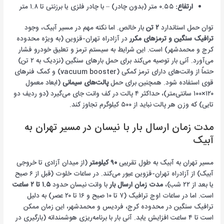
ارتفاع:
۰.۵۵ متر (بدون چادر) – با چادر فلزی یا برزنتی تا ۱.۸ متر
توان حمل استاندارد
۲ تن
بار خالص. اما نکته مهم در مسیر آبیک، وجود
ترافیک سنگین و ترمزهای مکرر
در آزادراه تهران-قزوین (به ویژه محدوده
کرج و محمدشهر) است. این شرایط به سیستم ترمز و تعلیق خودرو فشار
می‌آورد. آنی بار توصیه می‌کند برای حمل بارهای سنگین (نزدیک به ۲ تن)
حتماً از وانت‌های دارای ترمز کمکی (vacuum booster) و کمک فنرهای
قوی استفاده شود. همچنین برای حمل
پالت‌های سیمانی
(ابعاد معمول
۱۲۰×۱۰۰ سانتی‌متر)، حداکثر ۴ پالت در کف وانت جای می‌گیرد (دو ردیف دو
تایی) که وزن هر پالت نباید از ۵۰۰ کیلوگرم تجاوز کند.
مدت زمان ارسال بار با نیسان در مسیر تهران به
آبیک
مسیر تهران به آبیک به طول تقریبی
۹۰ کیلومتر
(از میدان آزادی تا خروجی
آبیک) از آزادراه تهران-قزوین عبور می‌کند. در ساعات خلوت (قبل از ۶ صبح
یا بعد از ۲۲ شب)،
مدت زمان ارسال بار
با وانت نیسان حدود
۱.۵ تا ۲ ساعت
است. اما در ساعات اوج ترافیک (۷ تا ۱۰ صبح و ۱۶ تا ۲۰ عصر) به دلیل
ترافیک سنگین در محدوده کرج، فردیس و محمدشهر، این زمان ممکن
است تا ۴ ساعت افزایش یابد. آنی بار با برنامه‌ریزی هوشمندانه (بارگیری در