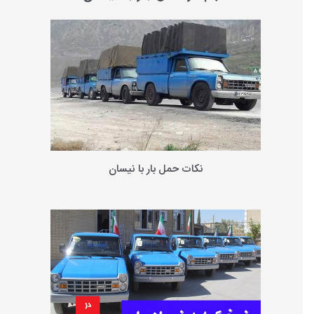
و
ب
ر
ا
ی
:
نکات حمل بار با نیسان