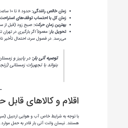
زمان خالص رانندگی:
حدود ۸ تا ۱۰ ساعت (بدون توقف)
زمان کل با احتساب توقف‌های استراحت،
بهترین زمان حرکت:
صبح زود (قبل از ساعت ۶ صبح) برای عبور از گردنه‌ها د
تحویل بار:
معمولاً اگر بارگیری در تهران تا ساعت ۸ صبح انجا
می‌رسد. در فصول سرد، احتمال تأخیر ناش
توصیه آنی بار:
در پاییز و زمستان،
بتواند با تجهیزات زمستانی (زنج
اقلام و کالاهای قابل ح
با توجه به شرایط خاص آب و هوایی اردبیل (سرد 
هستند. نیسان وانت آنی بار قادر به حمل موارد 