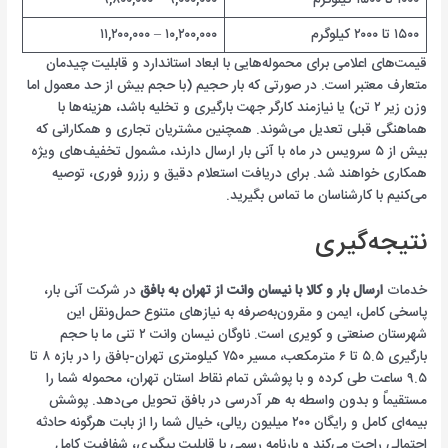
۱۵۰۰ تا ۲۰۰۰ کیلوگرم
۱۰,۲۰۰,۰۰۰ – ۱۱,۲۰۰,۰۰۰
قیمت‌های اعلامی برای محموله‌هایی با ابعاد استاندارد و قابلیت چیدمان
متعارف معتبر است. در صورتی که بار حجیم (با حجم بیش از حد معمول اما
وزن زیر ۲ تن) یا نیازمند کارگر جهت بارگیری و تخلیه باشد، هزینه‌ها با
هماهنگی قبلی تعدیل می‌شوند. همچنین مشتریان تجاری و همکارانی که
بیش از ۵ سرویس در ماه با آنی بار ارسال دارند، مشمول تخفیف‌های ویژه
همکاری خواهند شد. برای دریافت استعلام دقیق و رزرو فوری، توصیه
می‌کنیم با کارشناسان ما تماس بگیرید.
نتیجه‌گیری
خدمات
ارسال بار و کالا با نیسان وانت از تهران به بافق
در شرکت آنی بار،
پاسخی کامل، ایمن و مقرون‌به‌صرفه به نیازهای متنوع حمل‌ونقل این
شهرستان صنعتی و کویری است. ناوگان نیسان وانت ۲ تنی ما با حجم
بارگیری ۵.۵ تا ۶ مترمکعب، مسیر ۷۵۰ کیلومتری تهران-بافق را در بازه ۸ تا
۹.۵ ساعت طی کرده و با پوشش تمام نقاط استان تهران، محموله شما را
مستقیماً و بدون واسطه به هر آدرسی در بافق تحویل می‌دهد. پوشش
بیمه‌ای کامل و رایگان ۲۰۰ میلیون ریالی، خیال شما را از بابت هرگونه حادثه
احتمالی راحت می‌کند و بارنامه رسمی با قابلیت پیگیری، شفافیت کامل