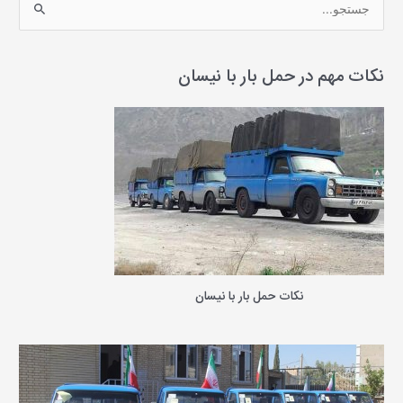
س
ت
ج
نکات مهم در حمل بار با نیسان
و
ب
ر
ا
ی
:
نکات حمل بار با نیسان