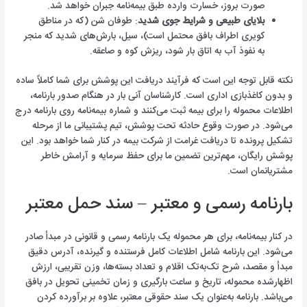
صورت بروز، خسارت وارده طبق بیمه‌نامه جبران خواهد شد.
بلایای طبیعی و شرایط جوی شدید
: طوفان شن (که در مناطق
کویری اطراف بافق محتمل است)، سیل، بارش‌های شدید که منجر
به نفوذ آب به اتاق بار شود، ریزش کوه و صاعقه.
نکته قابل توجه این است که فرآیند دریافت این پوشش برای شما کاملاً ساده
و بدون کاغذبازی اداری است. کارشناسان آنی بار در هنگام صدور بارنامه،
اطلاعات محموله را برای بیمه ثبت می‌کنند و شماره بیمه‌نامه روی بارنامه درج
می‌شود. در صورت وقوع حادثه تحت پوشش، تیم پشتیبانی ما از مرحله
تشکیل پرونده تا دریافت غرامت از شرکت بیمه در کنار شما خواهد بود. این
پوشش رایگان، مهم‌ترین تضمین ما برای حفظ سرمایه و آرامش خاطر
مشتریانمان است.
بارنامه رسمی و معتبر – سند حمل معتبر
در کنار بیمه‌نامه، برای هر محموله یک بارنامه رسمی و قانونی در مبدأ صادر
می‌شود. این بارنامه شامل اطلاعات کامل فرستنده و گیرنده، آدرس دقیق
مبدأ و مقصد، شرح تک‌به‌تک اقلام و تعداد بسته‌ها، وزن تقریبی، ارزش
اظهارشده محموله، تاریخ و ساعت بارگیری و زمان تخمینی تحویل در بافق
می‌باشد. بارنامه به‌عنوان یک سند حقوقی معتبر، علاوه بر برآورده کردن