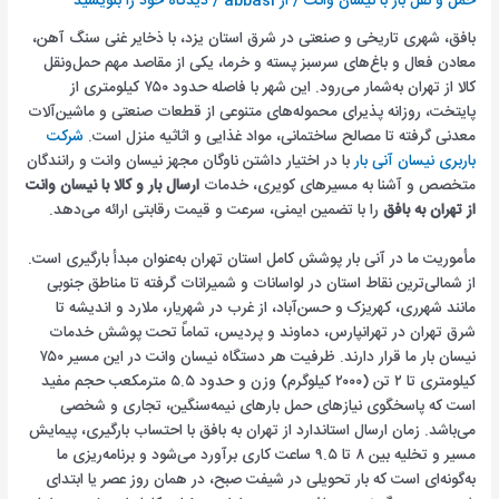
حمل و نقل بار با نیسان وانت
/ از
abbasi
/
دیدگاه‌ خود را بنویسید
بافق، شهری تاریخی و صنعتی در شرق استان یزد، با ذخایر غنی سنگ آهن،
معادن فعال و باغ‌های سرسبز پسته و خرما، یکی از مقاصد مهم حمل‌ونقل
کالا از تهران به‌شمار می‌رود. این شهر با فاصله حدود ۷۵۰ کیلومتری از
پایتخت، روزانه پذیرای محموله‌های متنوعی از قطعات صنعتی و ماشین‌آلات
معدنی گرفته تا مصالح ساختمانی، مواد غذایی و اثاثیه منزل است.
شرکت
باربری نیسان آنی بار
با در اختیار داشتن ناوگان مجهز نیسان وانت و رانندگان
متخصص و آشنا به مسیرهای کویری، خدمات
ارسال بار و کالا با نیسان وانت
از تهران به بافق
را با تضمین ایمنی، سرعت و قیمت رقابتی ارائه می‌دهد.
مأموریت ما در آنی بار پوشش کامل استان تهران به‌عنوان مبدأ بارگیری است.
از شمالی‌ترین نقاط استان در لواسانات و شمیرانات گرفته تا مناطق جنوبی
مانند شهرری، کهریزک و حسن‌آباد، از غرب در شهریار، ملارد و اندیشه تا
شرق تهران در تهرانپارس، دماوند و پردیس، تماماً تحت پوشش خدمات
نیسان بار ما قرار دارند. ظرفیت هر دستگاه نیسان وانت در این مسیر ۷۵۰
کیلومتری تا ۲ تن (۲۰۰۰ کیلوگرم) وزن و حدود ۵.۵ مترمکعب حجم مفید
است که پاسخگوی نیازهای حمل بارهای نیمه‌سنگین، تجاری و شخصی
می‌باشد. زمان ارسال استاندارد از تهران به بافق با احتساب بارگیری، پیمایش
مسیر و تخلیه بین ۸ تا ۹.۵ ساعت کاری برآورد می‌شود و برنامه‌ریزی ما
به‌گونه‌ای است که بار تحویلی در شیفت صبح، در همان روز عصر یا ابتدای