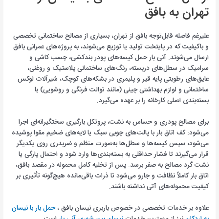
تهران به بافق
علیرغم فاصله قابل‌توجه بافق از تهران، بسیاری از مصالح ساختمانی تخصصی
و باکیفیت که در پایتخت تولید یا توزیع می‌شوند، به پروژه‌های عمرانی بافق
ارسال می‌شوند. آنی بار حمل کیسه‌های پودر بندکشی، چسب کاشی و
سرامیک در سطل‌های دربسته، رنگ‌های ساختمانی پلاستیک و روغنی،
عایق‌های رطوبتی پایه قیر و پلیمری در بشکه‌های کوچک، شیرآلات لوکس
ساختمانی و لوازم بهداشتی چینی (مانند توالت فرنگی و روشویی) با
بسته‌بندی اصلی کارخانه را بر عهده می‌گیرد.
برای مصالح پودری و حساس به نشت، پروتکل بارگیری سختگیرانه‌ای اجرا
می‌شود: کف اتاق بار با پالت‌های چوبی سبک یا لایه‌های ضخیم مقوا پوشیده
می‌شود، سپس کیسه‌ها و سطل‌ها به‌صورت منظم و ضربدری روی یکدیگر
قرار می‌گیرند تا فشار حداقلی به بسته‌بندی‌ها وارد شود و احتمال پارگی یا
نشت گرد مصالح به صفر برسد. پس از تخلیه کامل محموله در مقصد بافق،
اتاق بار کاملاً نظافت و جارو می‌شود تا ذرات باقی‌مانده هیچ‌گونه تأثیری بر
کیفیت محموله‌های آتی نداشته باشند.
علاوه بر خدمات تخصصی در خصوص باربری نیسان بافق ،
حمل بار با نیسان
به اردکان
نیز از مهمترین خدمات
نیسان بین شهری آنی بار
است.