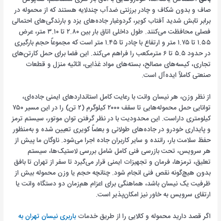
صاف و بدون شکاف و چادر برزنتی ضدآب چندلایه هستند که از محموله در
برابر تابش شدید آفتاب کویر، گردوغبار جاده‌های یزد و بارندگی‌های احتمالی
فصلی محافظت می‌کنند. طول داخلی اتاق بار بین ۲.۸۰ تا ۳.۱۰ متر، عرض
۱.۵۵ تا ۱.۷۵ متر و ارتفاع با چادر تا ۱.۴۵ متر است که مجموعاً حجم بارگیری
در حدود ۵.۵ تا ۶ مترمکعب را فراهم می‌کند. این فضا برای حمل کارتن‌های
تجاری، کیسه‌های مصالح، بسته‌های مواد غذایی، اثاثیه منزل و قطعات
صنعتی کاملاً ایده‌آل است.
از نظر وزن، هر نیسان وانت با رعایت کامل استانداردهای ایمنی جاده‌ای،
توانایی حمل محموله‌هایی تا سقف ۲۰۰۰ کیلوگرم (۲ تن) را در این مسیر ۷۵۰
کیلومتری داراست. این محدودیت با در نظر گرفتن توان موتور، سیستم ترمز
و پایداری خودرو در جاده‌های طولانی و بعضاً کویری تعیین شده و به‌منظور
حفظ سلامت بار، راننده و سایر کاربران جاده اجرا می‌شود. ناوگان ما پیش از
هر سرویس، تحت بازرسی فنی کامل شامل بررسی لاستیک‌ها، سیستم
تعلیق، ترمزها، فرمان و تجهیزات ایمنی قرار می‌گیرد تا سفر از تهران تا بافق
بدون هیچ‌گونه نقص فنی انجام شود. چنانچه حجم یا وزن محموله بیش از
ظرفیت یک نیسان باشد، هماهنگی برای اعزام هم‌زمان دو دستگاه وانت یا
ارتقای سرویس به خاور نیز امکان‌پذیر است.
اگر قصد دارید محموله و کالایی را از طریق خدمات
باربری نیسان تهران به