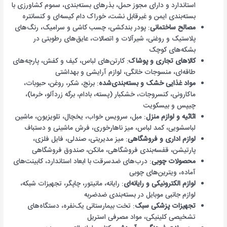
استاندارد و دارای مجوز حمل، بذرهای بسته‌بندی، سموم کشاورزی با
بسته‌بندی ایمن و غیرقابل نشت، خوراک دام کیسه‌ای و کنسانتره
مصالح ساختمانی
: پودر بندکشی، چسب کاشی و سرامیک، رنگ‌های
پلاستیک و روغنی، شیرآلات و اتصالات، عایق‌های رطوبتی در
بشکه‌های کوچک
کالاهای تجاری و پوشاک
: کارتن‌های لباس، کیف و کفش، پارچه‌های
طاقه‌ای، منسوجات خانگی، لوازم آرایشی و بهداشتی
مواد غذایی خشک و بسته‌بندی‌شده
: برنج، شکر، روغن، حبوبات،
ماکارونی، کنسروجات، خشکبار (پسته، بادام، برگه زردآلو، خرما)،
چیپس و بیسکویت
اثاثیه و لوازم منزل
: مبل، سرویس خواب، یخچال، تلویزیون، ماشین
لباسشویی، کمد لباس، میز ناهارخوری، فرش ماشینی و دستباف
لوازم اداری و فروشگاهی
: میز مدیریتی، صندلی، فایل فلزی،
پارتیشن، قفسه‌بندی فروشگاهی، مانکن، صندوق فروشگاهی
محصولات چوبی
: درب‌های ضدسرقت با ابعاد استاندارد، کابینت‌های
آماده، ویترین‌های چوبی
لوازم الکترونیکی و رایانه‌ای
: رایانه، مانیتور، چاپگر، تجهیزات شبکه،
لوازم جانبی موبایل در بسته‌بندی ضدضربه
تجهیزات پزشکی سبک
: تخت بیمارستانی یک‌نفره، دستگاه‌های
تشخیصی کلینیکی، مواد مصرفی استریل