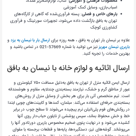
محصولات فرهنگی و آموزشی
: کتاب، لوازم‌التحریر عمده،
اسباب‌بازی، وسایل کمک آموزشی
بارهای خاص و فصلی
: پسته فرآوری‌شده که گاهی از کارگاه‌های
تهران به بافق بازگشت داده می‌شود، تجهیزات سورتینگ و فرآوری
کشاورزی کوچک
علاوه بر نیسان بار تهران به بافق ، همه روزه برای
ارسال بار با نیسان به یزد
و
باربری نیسان مهریز
نیز می توانید با شماره 57669-021 در تماس باشید و
بهترین خدمات را تجربه کنید.
ارسال اثاثیه و لوازم خانه با نیسان به بافق
ارسال ایمن اثاثیه منزل از تهران به بافق به‌دلیل مسافت ۷۵۰ کیلومتری و
عبور از مناطق گرم و خشک، نیازمند بسته‌بندی چندلایه، مقاوم و هوشمندانه
است. تیم متخصص آنی بار برای هر بخش از وسایل منزل از روش‌های
بسته‌بندی حرفه‌ای استفاده می‌کند: مبلمان، کمدها و کابینت‌های چوبی ابتدا
در روکش‌های فوم پلی‌اتیلن نرم پیچیده می‌شوند تا سطح چوب در برابر
خط و خش محفوظ بماند، سپس پوششی از نایلون حباب‌دار روی آنها
کشیده می‌شود و در نهایت پتوی ضخیم مخصوص باربری دورتادور آنها را
می‌پوشاند. گوشه‌های تیز، دستگیره‌ها، پایه‌ها و قطعات برجسته با مقوای