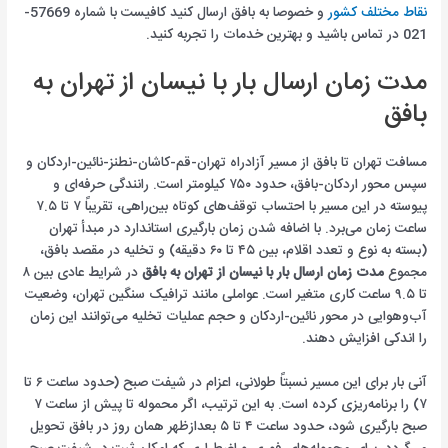
نقاط مختلف کشور
و خصوصا به بافق ارسال کنید کافیست با شماره 57669-
021 در تماس باشید و بهترین خدمات را تجربه کنید.
مدت زمان ارسال بار با نیسان از تهران به
بافق
مسافت تهران تا بافق از مسیر آزادراه تهران-قم-کاشان-نطنز-نائین-اردکان و
سپس محور اردکان-بافق، حدود ۷۵۰ کیلومتر است. رانندگی حرفه‌ای و
پیوسته در این مسیر با احتساب توقف‌های کوتاه بین‌راهی، تقریباً ۷ تا ۷.۵
ساعت زمان می‌برد. با اضافه شدن زمان بارگیری استاندارد در مبدأ تهران
(بسته به نوع و تعدد اقلام، بین ۴۵ تا ۶۰ دقیقه) و تخلیه در مقصد بافق،
مجموع
مدت زمان ارسال بار با نیسان از تهران به بافق
در شرایط عادی بین ۸
تا ۹.۵ ساعت کاری متغیر است. عواملی مانند ترافیک سنگین تهران، وضعیت
آب‌وهوایی در محور نائین-اردکان و حجم عملیات تخلیه می‌توانند این زمان
را اندکی افزایش دهند.
آنی بار برای این مسیر نسبتاً طولانی، اعزام در شیفت صبح (حدود ساعت ۶ تا
۷) را برنامه‌ریزی کرده است. به این ترتیب، اگر محموله تا پیش از ساعت ۷
صبح بارگیری شود، حدود ساعت ۴ تا ۵ بعدازظهر همان روز در بافق تحویل