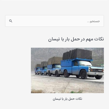
ج
س
ت
ج
نکات مهم در حمل بار با نیسان
و
ب
ر
ا
ی
:
نکات حمل بار با نیسان