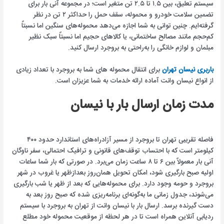
سیستم تعلیق، بین ۱.۵ تا ۲.۵ تن متغیر است؛ در مجموعه آنی بار برای
تضمین سلامت خودرو و محموله، سقف حمل را حداکثر ۲ تن در نظر
گرفته‌ایم. چنین توانی به شما اجازه می‌دهد محموله‌های سنگین اما نسبتاً
کم‌حجم مانند مصالح ساختمانی، یا کالاهای حجیم اما نسبتاً سبک نظیر
مبلمان و لوازم خانگی را به‌راحتی به بروجرد ارسال کنید.
باربری نیسان تهران
برای انتقال محموله های شما به بروجرد با تعداد زیادی
از انواع نیسان وانت آماده ارائه خدمات به شما عزیزان است.
مدت زمان ارسال بار با نیسان
فاصله تقریبی تهران تا بروجرد از مسیر آزادراه‌های استاندارد حدود ۴۰۰
کیلومتر است که با احتساب توقف‌های قانونی و ترافیک احتمالی، سفر ناوگان
آنی بار معمولاً بین ۶ تا ۸ ساعت زمان می‌برد. در صورتی که بار شما ساعات
اولیه صبح بارگیری شود، امکان تحویل همان‌روز بعدازظهر یا غروب در شهر
بروجرد و حومه وجود دارد. برای محموله‌هایی که بعد از ظهر یا شب بارگیری
می‌شوند، جدول زمانی ما به‌گونه‌ای برنامه‌ریزی شده که صبح روز بعد به
دست گیرنده برسد. ارسال بار با نیسان وانت از تهران به بروجرد با سیستم
ردیابی آنلاین همراه است تا در هر لحظه از موقعیت محموله خود مطلع