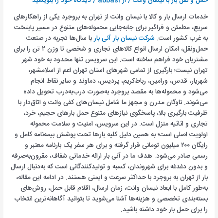
حمل و نقل بار با نیسان وانت
/ از
abbasi
/
دیدگاه‌ خود را بنویسید
خدمات ارسال بار و کالا با نیسان وانت از تهران به بروجرد یکی از راهکارهای
سریع، مطمئن و فراگیر برای جابه‌جایی محموله‌های متنوع در مسیر پایتخت
به غرب کشور است.
شرکت نیسان بار آنی بار
با سال‌ها تجربه در صنعت
حمل‌ونقل، امکان ارسال انواع کالاهای تجاری و شخصی تا وزن ۲ تن را برای
مشتریان خود فراهم ساخته است. این سرویس تنها محدود به خود شهر
تهران نیست؛ بارگیری از تمامی شهرهای استان تهران اعم از اسلامشهر،
شهریار، قدس، ورامین، رباط‌کریم، پردیس، دماوند و سایر نقاط انجام
می‌شود و محموله‌ها به مقصد بروجرد به‌صورت درب‌به‌درب تحویل داده
می‌شوند. ناوگان مدرن و مجهز ما شامل نیسان‌های کفی وانت و اتاق‌دار با
ظرفیت بارگیری بالا، پاسخگوی نیازهای متنوع حمل بارهای حجیم، خرد،
تجاری و اثاثیه منزل است. در این سرویس، امنیت و سلامت محموله
اولویت اصلی است؛ به همین دلیل کلیه بارها تحت پوشش بیمه‌نامه کامل و
رایگان ۲۰۰ میلیون تومانی قرار گرفته و برای هر سفر یک بارنامه معتبر و
رسمی صادر می‌شود. هدف ما در آنی بار ارائه خدماتی شفاف، مقرون‌به‌صرفه
و بدون دغدغه برای شهروندان، کسبه و تولیدکنندگانی است که به‌دنبال ارسال
بار از تهران به بروجرد با حداکثر سرعت و ایمنی هستند. در ادامه این مقاله،
به‌طور کامل با ابعاد نیسان وانت، زمان ارسال، اقلام قابل حمل، روش‌های
بسته‌بندی تخصصی و هزینه‌ها آشنا می‌شوید تا بتوانید آگاهانه‌ترین انتخاب
را برای حمل بار خود داشته باشید.