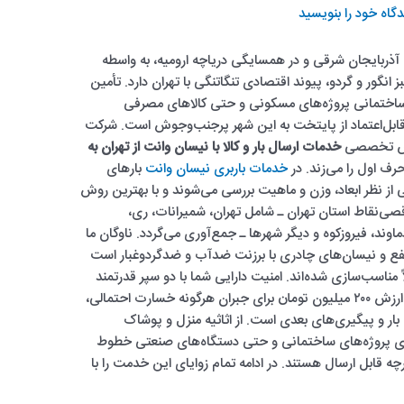
گاه‌ خود را بنویسید
ذربایجان شرقی و در همسایگی دریاچه ارومیه، به واسطه
 انگور و گردو، پیوند اقتصادی تنگاتنگی با تهران دارد. تأمین
 ساختمانی پروژه‌های مسکونی و حتی کالاهای مصرفی
ابل‌اعتماد از پایتخت به این شهر پرجنب‌وجوش است. شرکت
رویس تخصصی
خدمات ارسال بار و کالا با نیسان وانت از تهران به
حرف اول را می‌زند. در
خدمات باربری نیسان وانت
بارهای
پیش از هر اقدامی از نظر ابعاد، وزن و ماهیت بررسی می‌شوند و با بهترین روش
قصی‌نقاط استان تهران ـ شامل تهران، شمیرانات، ری،
اوند، فیروزکوه و دیگر شهرها ـ جمع‌آوری می‌گردد. ناوگان ما
فع و نیسان‌های چادری با برزنت ضدآب و ضدگردوغبار است
اً مناسب‌سازی شده‌اند. امنیت دارایی شما با دو سپر قدرتمند
تضمین می‌شود: یک بیمه‌نامه کامل و رایگان به ارزش ۲۰۰ میلیون تومان برای جبران هرگونه خسارت احتمالی،
ر و پیگیری‌های بعدی است. از اثاثیه منزل و پوشاک
رای پروژه‌های ساختمانی و حتی دستگاه‌های صنعتی خطوط
 قابل ارسال هستند. در ادامه تمام زوایای این خدمت را با