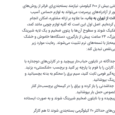
انتقال بار زندگی از تهران به بناب آن هم در مسافتی بیش از ۶۰۰ کیلومتر، نیازمند بسته‌بندی‌ای فراتر از روش‌های
ر از آزادراه‌های پرسرعت می‌تواند به لوازم حساس آسیب
نت از تهران به بناب
، ما علاوه بر ارائه مشاوره، امکان انجام
کرده‌ایم. اصل اول این است که کلیه لوازم چوبی مانند کمد،
 تفکیک شوند و سطوح آن‌ها با پتوی ضخیم و یک لایه شیرینگ
پلاستیکی کاملاً پوشانده شوند. برای لوازم برقی بزرگ، ۲۴ ساعت پیش از بارگیری، دستگاه‌ها خاموش و خشک
باز با تسمه‌های نرم تثبیت می‌شوند. رعایت موارد زیر
بی‌نقص تبدیل کند:
گانه در نایلون حباب‌دار بپیچید و در کارتن‌های دوجداره با
ارتن را با فوم یا پارچه پر کنید و برچسب «شکستنی» بزنید.
ه‌گیر فومی ثابت کنید، سیم برق را محکم به بدنه بچسبانید و
ینگ بپوشانید.
جداشدنی را باز کرده و یراق را در کیسه‌ای برچسب‌دار کنار
 مخصوص حمل بار بپوشانید.
چیده و با نایلون ضخیم شیرینگ شوند و به صورت ایستاده
کتاب‌ها و وسایل سنگین کوچک: در کارتن‌های حداکثر ۲۰ کیلوگرمی بسته‌بندی شوند تا هم کارگر