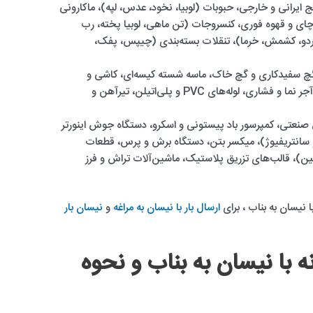
ج ایرانی و خارجی، حبوبات (لوبیا، نخود، عدس، لپه)، ماکارونی
 چای و قهوه فوری، کنسروجات (تن ماهی، لوبیا پخته، رب
گردو، کشمش، خرما)، تنقلات بسته‌بندی (چیپس، پفک،
ان تیپ ۲ و ۵، گچ سفیدکاری و گچ خاک، ماسه شسته کیسه‌ای، کاشی و
سرامیک، بلوک سبک سیمانی و سفالی، آجر نما و فشاری، لوله‌های PVC و پلی‌اتیلن، تیرآهن و
 صنعتی، کمپرسور باد پیستونی و اسکرو، دستگاه جوش اینورتر
انتریفیوژ)، میکسر بتن، دستگاه برش و پرس، قطعات
ن)، قالب‌های تزریق پلاستیک، ماشین‌آلات تراش و فرز
با نیسان به بناب ، برای
ارسال بار با نیسان به مراغه
و
نیسان بار
نه با نیسان به بناب و نحوه