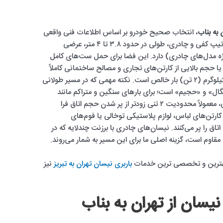
 به بناب
، انتخاب صحیح خودرو بر اساس اطلاعات فنی واقعی
آن صورت می‌گیرد. اتاق بار نیسان‌های ما در دو تیپ کفی و چادری، طولی در حدود ۳.۸ تا ۴ متر، عرضی
متر و ارتفاع مفید ۱.۸ تا ۲ متر (ویژه مدل‌های چادری) دارد. این فضا برای حمل ست‌های کامل
 حجم بالایی از کارتن‌های تجاری و مصالح ساختمانی کاملاً
کافی است. از نظر وزنی، سقف مجاز حمل ۲۰۰۰ کیلوگرم (۲ تن) بار خالص است. نکته مهمی که در مسیر طولانی
چگال» و «حجیم» است؛ برای بارهای سنگین و متراکم مانند
سیمان، گچ، قطعات فلزی و دستگاه‌های صنعتی، معمولاً محدودیت ۲ تنی زودتر از پر شدن حجم اتاق فرا
ارتن‌های لباس، لوازم پلاستیکی توخالی یا فوم‌های
ق را پر می‌کنند. نیسان‌های چادری با برزنت چندلایه که در
ب مقاوم است، گزینه اصلی ما برای این مسیر به شمار می‌روند.
زه بهترین و تخصصی ترین خدمات
باربری نیسان تهران به تبریز
نیز
نیسان از تهران به بناب