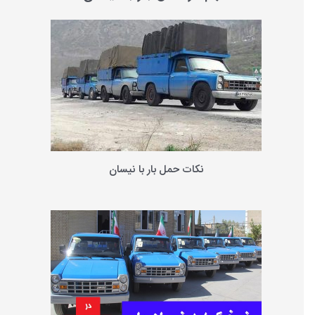
و
ب
ر
ا
ی
:
نکات حمل بار با نیسان