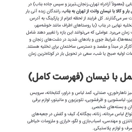
ی (معمولاً آزادراه تهران‌ـ‌زنجان‌ـ‌تبریز و سپس جاده بناب) در
ار و کالا با نیسان وانت از تهران به بناب
، رانندگان زبده آنی بار
دگی خالص پشت سر می‌گذارند. کل فرایند از لحظه اعزام از پارکینگ به آدرس
لیه نهایی در بناب (یا روستاهای اطراف مانند خوشه‌مهر،
 قره‌قشلاق) معمولاً بین ۱۰ تا ۱۲ ساعت زمان می‌برد. عواملی که می‌توانند این بازه را تغییر دهند شامل
 جمعه‌ها)، شرایط جوی و بادهای شدید در دشت‌های زنجان و
کارگر در مبدأ و مقصد و دسترسی ساختمان برای تخلیه هستند.
عات اولیه صبح یا شب، سعی در تحویل بار در کوتاه‌ترین زمان
حمل با نیسان (فهرست کامل)
میز ناهارخوری، صندلی، کمد لباس و دراور، کتابخانه، سرویس
 لباسشویی و ظرفشویی، تلویزیون و مانیتور، لوازم برقی
دان و بسته‌های شخصی.
اع لباس مردانه، زنانه، بچگانه)، کیف و کفش در جعبه‌های
فانتزی و مهندسی، اسباب‌بازی و لگو، خرازی و ملزومات خیاطی
رف و لوازم پلاستیکی.