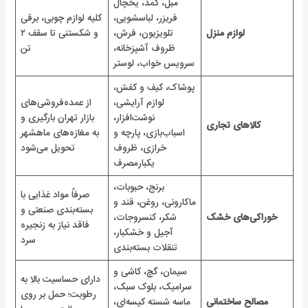
مبل، کمد، یخچال
فریزر، لباسشویی،
کلیه لوازم چوبی، برقی
لوازم منزل
تلویزیون، فرش،
و شکستنی تا سقف ۲
ظروف آشپزخانه،
تن
سرویس خواب، لوستر
پوشاک، کیف و کفش،
لوازم آرایشی،
از عمده‌فروشی‌های
نوشت‌افزار،
بازار تهران بارگیری و
کالاهای تجاری
اسباب‌بازی، پارچه و
به مغازه‌های ماهشهر
خرازی، ظروف
تحویل می‌شود
یکبارمصرف
برنج، حبوبات،
صرفاً مواد غذایی با
ماکارونی، روغن، قند و
بسته‌بندی صنعتی و
خوراکی‌های خشک
شکر، کنسروجات،
فاقد نیاز به زنجیره
آجیل و خشکبار،
سرد
تنقلات بسته‌بندی
سیمان، گچ، کاشی و
دارای حساسیت بالا به
سرامیک، بلوک سبک،
رطوبت؛ حمل بر روی
مصالح ساختمانی
ماسه شسته کیسه‌ای،