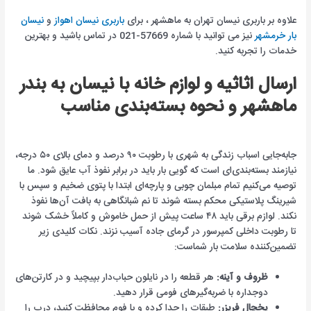
علاوه بر باربری نیسان تهران به ماهشهر ، برای
باربری نیسان اهواز
و
نیسان
بار خرمشهر
نیز می توانید با شماره 57669-021 در تماس باشید و بهترین
خدمات را تجربه کنید.
ارسال اثاثیه و لوازم خانه با نیسان به بندر
ماهشهر و نحوه بسته‌بندی مناسب
جابه‌جایی اسباب زندگی به شهری با رطوبت ۹۰ درصد و دمای بالای ۵۰ درجه،
نیازمند بسته‌بندی‌ای است که گویی بار باید در برابر نفوذ آب عایق شود. ما
توصیه می‌کنیم تمام مبلمان چوبی و پارچه‌ای ابتدا با پتوی ضخیم و سپس با
شیرینگ پلاستیکی محکم بسته شوند تا نم شبانگاهی به بافت آن‌ها نفوذ
نکند. لوازم برقی باید ۴۸ ساعت پیش از حمل خاموش و کاملاً خشک شوند
تا رطوبت داخلی کمپرسور در گرمای جاده آسیب نزند. نکات کلیدی زیر
تضمین‌کننده سلامت بار شماست:
ظروف و آینه:
هر قطعه را در نایلون حباب‌دار بپیچید و در کارتن‌های
دوجداره با ضربه‌گیرهای فومی قرار دهید.
یخچال فریزر:
طبقات را جدا کرده و با فوم محافظت کنید، درب را