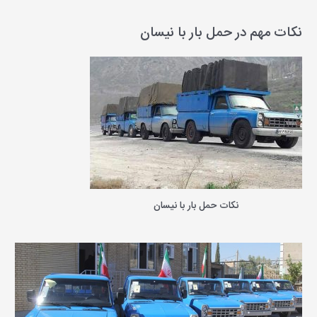
ت
ج
نکات مهم در حمل بار با نیسان
و
ب
ر
ا
ی
:
نکات حمل بار با نیسان