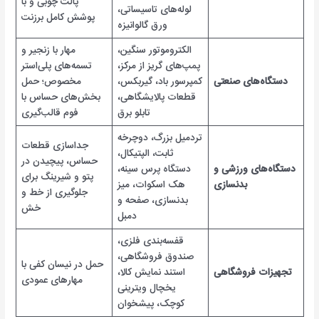
پالت چوبی و با
لوله‌های تاسیساتی،
پوشش کامل برزنت
ورق گالوانیزه
الکتروموتور سنگین،
مهار با زنجیر و
پمپ‌های گریز از مرکز،
تسمه‌های پلی‌استر
دستگاه‌های صنعتی
کمپرسور باد، گیربکس،
مخصوص؛ حمل
قطعات پالایشگاهی،
بخش‌های حساس با
تابلو برق
فوم قالب‌گیری
تردمیل بزرگ، دوچرخه
جداسازی قطعات
ثابت، الپتیکال،
حساس، پیچیدن در
دستگاه‌های ورزشی و
دستگاه پرس سینه،
پتو و شیرینگ برای
بدنسازی
هک اسکوات، میز
جلوگیری از خط و
بدنسازی، صفحه و
خش
دمبل
قفسه‌بندی فلزی،
صندوق فروشگاهی،
حمل در نیسان کفی با
تجهیزات فروشگاهی
استند نمایش کالا،
مهارهای عمودی
یخچال ویترینی
کوچک، پیشخوان