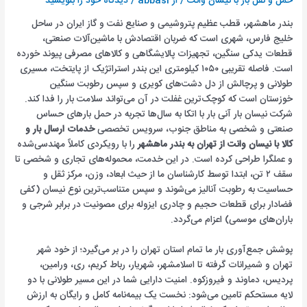
حمل و نقل بار با نیسان وانت
/ از
abbasi
/
دیدگاه‌ خود را بنویسید
بندر ماهشهر، قطب عظیم پتروشیمی و صنایع نفت و گاز ایران در ساحل
خلیج فارس، شهری است که ضربان اقتصادش با ماشین‌آلات صنعتی،
قطعات یدکی سنگین، تجهیزات پالایشگاهی و کالاهای مصرفی پیوند خورده
است. فاصله تقریبی ۱۰۵۰ کیلومتری این بندر استراتژیک از پایتخت، مسیری
طولانی و پرچالش از دل دشت‌های کویری و سپس رطوبت سنگین
خوزستان است که کوچک‌ترین غفلت در آن می‌تواند سلامت بار را فدا کند.
شرکت نیسان بار آنی بار با اتکا به سال‌ها تجربه در حمل بارهای حساس
صنعتی و شخصی به مناطق جنوب، سرویس تخصصی
خدمات ارسال بار و
کالا با نیسان وانت از تهران به بندر ماهشهر
را با رویکردی کاملاً مهندسی‌شده
و عملگرا طراحی کرده است. در این خدمت، محموله‌های تجاری و شخصی تا
سقف ۲ تن، ابتدا توسط کارشناسان ما از حیث ابعاد، وزن، مرکز ثقل و
حساسیت به رطوبت آنالیز می‌شوند و سپس متناسب‌ترین نوع نیسان (کفی
فضادار برای قطعات حجیم و چادری ایزوله برای مصونیت در برابر شرجی و
باران‌های موسمی) اعزام می‌گردد.
پوشش جمع‌آوری بار ما تمام استان تهران را در بر می‌گیرد؛ از خود شهر
تهران و شمیرانات گرفته تا اسلامشهر، شهریار، رباط کریم، ری، ورامین،
پردیس، دماوند و فیروزکوه. امنیت دارایی شما در این مسیر طولانی با دو
لایه مستحکم تامین می‌شود: نخست یک بیمه‌نامه کامل و رایگان به ارزش