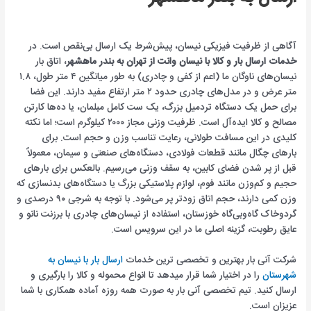
آگاهی از ظرفیت فیزیکی نیسان، پیش‌شرط یک ارسال بی‌نقص است. در
خدمات ارسال بار و کالا با نیسان وانت از تهران به بندر ماهشهر
، اتاق بار
نیسان‌های ناوگان ما (اعم از کفی و چادری) به طور میانگین ۴ متر طول، ۱.۸
متر عرض و در مدل‌های چادری حدود ۲ متر ارتفاع مفید دارند. این فضا
برای حمل یک دستگاه تردمیل بزرگ، یک ست کامل مبلمان، یا ده‌ها کارتن
مصالح و کالا ایده‌آل است. ظرفیت وزنی مجاز ۲۰۰۰ کیلوگرم است؛ اما نکته
کلیدی در این مسافت طولانی، رعایت تناسب وزن و حجم است. برای
بارهای چگال مانند قطعات فولادی، دستگاه‌های صنعتی و سیمان، معمولاً
قبل از پر شدن فضای کابین، به سقف وزنی می‌رسیم. بالعکس برای بارهای
حجیم و کم‌وزن مانند فوم، لوازم پلاستیکی بزرگ یا دستگاه‌های بدنسازی که
وزن کمی دارند، حجم اتاق زودتر پر می‌شود. با توجه به شرجی ۹۰ درصدی و
گردوخاک گاه‌وبی‌گاه خوزستان، استفاده از نیسان‌های چادری با برزنت نانو و
عایق رطوبت، گزینه اصلی ما در این سرویس است.
شرکت آنی بار بهترین و تخصصی ترین خدمات
ارسال بار با نیسان به
شهرستان
را در اختیار شما قرار میدهد تا انواع محموله و کالا را بارگیری و
ارسال کنید. تیم تخصصی آنی بار به صورت همه روزه آماده همکاری با شما
عزیزان است.