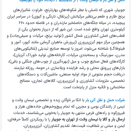
حمل و نقل بار با نیسان وانت
/ از
abbasi
/
دیدگاه‌ خود را بنویسید
جویبار، شهری که نامش با عطر شکوفه‌های بهارنارنج، طراوت شالیزارهای
برنج طارم و طعم بی‌نظیر مرکباتش (پرتقال، نارنگی و کیوی) در سراسر ایران
پیچیده، در میانه جلگه‌های حاصلخیز مازندران و در فاصله حدود ۲۶۰
کیلومتری تهران واقع شده است. این شهر که از دیرباز به‌عنوان یکی از
قطب‌های اصلی کشاورزی شمال کشور (تولید برنج، مرکبات و صیفی‌جات) و
همچنین مرکز مهم آبزی‌پروری (پرورش ماهیان گرمابی مانند کپور، آمور و
فیتوفاگ) شناخته می‌شود، امروز با توسعه صنایع تبدیلی (شالیکوبی‌های
مدرن، سورتینگ و بسته‌بندی مرکبات، کارخانه‌های تولید خوراک آبزیان)،
کارگاه‌های فعال صنایع چوب و مبل (بهره‌گیری از چوب‌های جنگلی و باغی)،
بازارهای پررونق محلی و رشد فزاینده ویلا‌سازی در حومه، روزانه نیازمند
دریافت حجم متنوعی از مواد اولیه صنعتی، ماشین‌آلات و دستگاه‌های
تخصصی، ملزومات کشاورزی و آبزی‌پروری، کالاهای تجاری، مصالح
ساختمانی و اثاثیه منزل از پایتخت است.
شرکت حمل و نقل آنی بار
با اتکا بر ناوگان زبده و تخصصی نیسان وانت و
تیمی از رانندگان بومی و مجربی که تمام پیچ‌وخم‌های جاده‌های هراز و
فیروزکوه و راه‌های فرعی منتهی به جویبار را به‌خوبی می‌شناسند، خدمات
ارسال بار و کالا با نیسان وانت از تهران به جویبار
را با رویکردی کاملاً حرفه‌ای،
ایمن و مبتنی بر شفافیت قیمت‌ها، تقدیم کشاورزان، آبزی‌پروران،