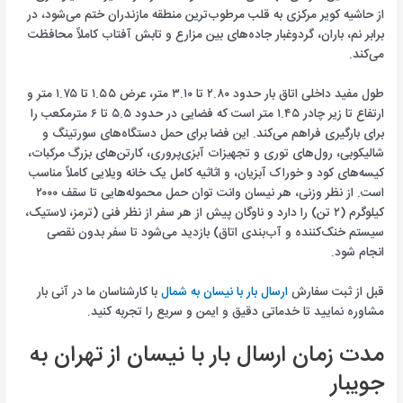
از حاشیه کویر مرکزی به قلب مرطوب‌ترین منطقه مازندران ختم می‌شود، در
برابر نم، باران، گردوغبار جاده‌های بین مزارع و تابش آفتاب کاملاً محافظت
می‌کند.
طول مفید داخلی اتاق بار حدود ۲.۸۰ تا ۳.۱۰ متر، عرض ۱.۵۵ تا ۱.۷۵ متر و
ارتفاع تا زیر چادر ۱.۴۵ متر است که فضایی در حدود ۵.۵ تا ۶ مترمکعب را
برای بارگیری فراهم می‌کند. این فضا برای حمل دستگاه‌های سورتینگ و
شالیکوبی، رول‌های توری و تجهیزات آبزی‌پروری، کارتن‌های بزرگ مرکبات،
کیسه‌های کود و خوراک آبزیان، و اثاثیه کامل یک خانه ویلایی کاملاً مناسب
است. از نظر وزنی، هر نیسان وانت توان حمل محموله‌هایی تا سقف ۲۰۰۰
کیلوگرم (۲ تن) را دارد و ناوگان پیش از هر سفر از نظر فنی (ترمز، لاستیک،
سیستم خنک‌کننده و آب‌بندی اتاق) بازدید می‌شود تا سفر بدون نقصی
انجام شود.
قبل از ثبت سفارش
ارسال بار با نیسان به شمال
با کارشناسان ما در آنی بار
مشاوره نمایید تا خدماتی دقیق و ایمن و سریع را تجربه کنید.
مدت زمان ارسال بار با نیسان از تهران به
جویبار