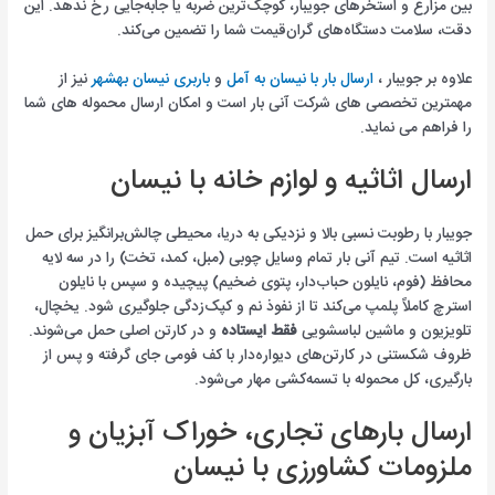
بین مزارع و استخرهای جویبار، کوچک‌ترین ضربه یا جابه‌جایی رخ ندهد. این
دقت، سلامت دستگاه‌های گران‌قیمت شما را تضمین می‌کند.
علاوه بر جویبار ،
ارسال بار با نیسان به آمل
و
باربری نیسان بهشهر
نیز از
مهمترین تخصصی های شرکت آنی بار است و امکان ارسال محموله های شما
را فراهم می نماید.
ارسال اثاثیه و لوازم خانه با نیسان
جویبار با رطوبت نسبی بالا و نزدیکی به دریا، محیطی چالش‌برانگیز برای حمل
اثاثیه است. تیم آنی بار تمام وسایل چوبی (مبل، کمد، تخت) را در سه لایه
محافظ (فوم، نایلون حباب‌دار، پتوی ضخیم) پیچیده و سپس با نایلون
استرچ کاملاً پلمپ می‌کند تا از نفوذ نم و کپک‌زدگی جلوگیری شود. یخچال،
تلویزیون و ماشین لباسشویی
فقط ایستاده
و در کارتن اصلی حمل می‌شوند.
ظروف شکستنی در کارتن‌های دیواره‌دار با کف فومی جای گرفته و پس از
بارگیری، کل محموله با تسمه‌کشی مهار می‌شود.
ارسال بارهای تجاری، خوراک آبزیان و
ملزومات کشاورزی با نیسان