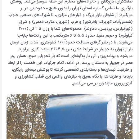
صنعتگران، بازرگانان و خانواده‌های محترم این خطه سرسبز می‌کند. پوشش
بارگیری ما تمامی گستره استان تهران را بدون هیچ محدودیتی در بر
می‌گیرد: از شلوغی بازار بزرگ و انبارهای مرکزی، تا شهرک‌های صنعتی جنوب
(شمس‌آباد، کهریزک، باقرشهر) و غرب (شهریار، ملارد، قدس) و شرق
(تهرانپارس، پردیس، دماوند). محموله‌های شما با وزن تا ۲ تن (۲۰۰۰
کیلوگرم) و حجم مفید حدود ۵.۵ تا ۶ مترمکعب با این وانت‌ها جابه‌جا
می‌شوند. با در نظر گرفتن مسافت حدوداً ۲۶۰ کیلومتری، مدت زمان ارسال
بار از تهران به جویبار در شرایط عادی بین ۴.۵ تا ۶ ساعت کاری برآورد
می‌شود و برنامه‌ریزی آنی بار به‌گونه‌ای است که بار تحویلی صبح، همان روز
عصر در جویبار به دستتان برسد. در ادامه، تمام جزئیات این خدمت را از ابعاد
و ظرفیت نیسان‌ها و بسته‌بندی تخصصی گرفته تا پوشش بیمه‌ای رایگان،
بارنامه و هزینه‌ها، با نگاه عمیق به نیازهای واقعی این قطب کشاورزی و
آبزی‌پروری مازندران بررسی می‌کنیم.