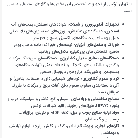
از تهران ترکیبی از تجهیزات تخصصی این بخش‌ها و کالاهای مصرفی عمومی
است:
تجهیزات آبزی‌پروری و شیلات
: هواده‌های اسپلش، پمپ‌های آب
استخری، دستگاه‌های غذاپاش، توری‌های صید، وان‌های پلاستیکی
حمل بچه ماهی، دستگاه‌های اکسیژن‌سنج و ph متر
خوراک و مکمل‌های آبزیان
: کیسه‌های خوراک آماده ماهی، پودر
ماهی، کنسانتره‌های پروتئینی، مکمل‌های ویتامینه
دستگاه‌های صنایع تبدیلی کشاورزی
: دستگاه‌های سورتینگ مرکبات
و کیوی، شالیکوب‌های کوچک و قطعات یدکی آنها، دستگاه‌های
بسته‌بندی و شیرینگ، ترازوهای دیجیتال صنعتی
کود و سموم کشاورزی
: کودهای شیمیایی (اوره، فسفات، پتاس) و
آلی با بسته‌بندی مقاوم، سموم دفع آفات برنج و مرکبات با ظروف
غیرقابل نشت
مصالح ساختمانی و ویلا‌سازی
: سیمان، گچ، کاشی و سرامیک، درب و
پنجره UPVC، عایق‌های رطوبتی نانو، شیرآلات لوکس
مواد اولیه صنایع چوب و مبل
: تخته MDF و نئوپان، یراق‌آلات،
چسب و رنگ مبلمان
کالاهای تجاری و پوشاک
: لباس، کیف و کفش، پارچه، لوازم آرایشی
و بهداشتی