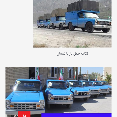
ب
ر
ا
ی
:
نکات حمل بار با نیسان