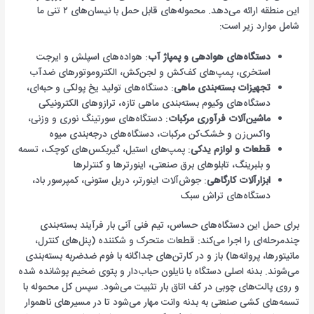
این منطقه ارائه می‌دهد. محموله‌های قابل حمل با نیسان‌های ۲ تنی ما
شامل موارد زیر است:
دستگاه‌های هوادهی و پمپاژ آب
: هواده‌های اسپلش و ایرجت
استخری، پمپ‌های کف‌کش و لجن‌کش، الکتروموتورهای ضدآب
تجهیزات بسته‌بندی ماهی
: دستگاه‌های تولید یخ پولکی و حبه‌ای،
دستگاه‌های وکیوم بسته‌بندی ماهی تازه، ترازوهای الکترونیکی
ماشین‌آلات فرآوری مرکبات
: دستگاه‌های سورتینگ نوری و وزنی،
واکس‌زن و خشک‌کن مرکبات، دستگاه‌های درجه‌بندی میوه
قطعات و لوازم یدکی
: پمپ‌های استیل، گیربکس‌های کوچک، تسمه
و بلبرینگ، تابلوهای برق صنعتی، اینورترها و کنترلرها
ابزارآلات کارگاهی
: جوش‌آلات اینورتر، دریل ستونی، کمپرسور باد،
دستگاه‌های تراش سبک
برای حمل این دستگاه‌های حساس، تیم فنی آنی بار فرآیند بسته‌بندی
چندمرحله‌ای را اجرا می‌کند: قطعات متحرک و شکننده (پنل‌های کنترل،
مانیتورها، پروانه‌ها) باز و در کارتن‌های جداگانه با فوم ضدضربه بسته‌بندی
می‌شوند. بدنه اصلی دستگاه با نایلون حباب‌دار و پتوی ضخیم پوشانده شده
و روی پالت‌های چوبی در کف اتاق بار تثبیت می‌شود. سپس کل محموله با
تسمه‌های کشی صنعتی به بدنه وانت مهار می‌شود تا در مسیرهای ناهموار