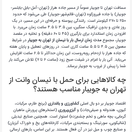
مسافت تهران تا جویبار عموماً از مسیر جاده هراز (تهران-آمل-بابل-بابلسر-
جویبار) یا جاده فیروزکوه (تهران-قائم‌شهر-جویبار) طی می‌شود که حدود
۲۵۰ تا ۲۷۰ کیلومتر است. رانندگی پیوسته و حرفه‌ای در این مسیر، در یک
روز عادی و بدون ترافیک سنگین، بین ۳.۵ تا ۴.۵ ساعت زمان می‌برد. با
افزودن زمان استاندارد برای بارگیری (۴۵ تا ۶۰ دقیقه) و تخلیه در مقصد
جویبار، مجموع
مدت زمان ارسال بار با نیسان از تهران به جویبار
در شرایط
معمول بین ۴.۵ تا ۵.۵ ساعت کاری است. در روزهای تعطیل و پایان هفته
که جاده هراز با ازدحام روبه‌روست، این زمان حداکثر تا ۶.۵ ساعت افزایش
می‌یابد. آنی بار با اعزام در شیفت صبح زود (ساعت ۶ تا ۷) تلاش می‌کند بار
شما را پیش از غروب به جویبار برساند.
چه کالاهایی برای حمل با نیسان وانت از
تهران به جویبار مناسب هستند؟
اقتصاد جویبار بر دو بال اصلی
کشاورزی و باغداری
(برنج طارم، مرکبات،
کیوی، هندوانه و صیفی‌جات) و
آبزی‌پروری
(استخرهای پرورش ماهیان
گرمابی، بچه ماهی و تخم چشم‌زده) استوار است. همچنین صنایع تبدیلی
(شالیکوبی، سورتینگ و بسته‌بندی مرکبات، کارخانه‌های یخ و خوراک آبزیان)
و صنایع چوب و مبل نیز در آن فعال هستند. بر این اساس، بارهای ارسالی