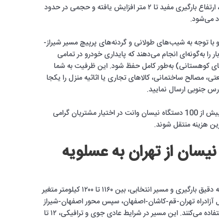
سازه چادر فلزی مقاوم در برابر بادهای تند جنوب، ارتفاع بارگیری مفید تا ۲ متر افزایش یافته و حجمی در حدود
ناوگان ۲ تن کامل است و با توجه به شیب‌های طولانی و گردنه‌های پرپیچ مسیر شیراز-
ر را به‌گونه‌ای انجام می‌دهند که پایداری خودرو در تمامی
های کوهستانی) به‌طور کامل حفظ شود. این ظرفیت به شما
ی، مصالح ساختمانی، کالاهای تجاری یا اثاثیه منزل را یکجا
ارس جنوبی ارسال نمایید.
بیش از 100 دستگاه نیسان وانت در اختیار مشتریان گرامی
رین هزینه منتقل شوند.
نیسان از تهران به عسلویه
فاصله پیمایشی از تهران تا عسلویه بسته به نقطه دقیق بارگیری و مسیر انتخابی، بین ۱۱۶۰ تا ۱۲۰۰ کیلومتر متغیر
مل آزادراه تهران-قم-کاشان-اصفهان، سپس محور اصفهان-شیراز
و نهایتاً ادامه مسیر به سمت بوشهر و عسلویه استفاده می‌کنند. این مسیر در شرایط عادی جوی و ترافیکی، ۱۲ تا