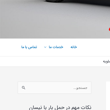
خانه
خدمات ما
تماس با ما
لویه
ج
س
ت
نکات مهم در حمل بار با نیسان
ج