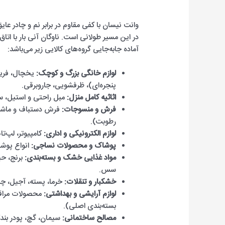
وانت نیسان با کفی مقاوم در برابر نم و چادر عایق
در این مسیر طولانی است. ناوگان آنی بار با اتاق‌ه
آماده جابه‌جایی گروه‌های کالایی زیر می‌باشد:
لوازم خانگی بزرگ و کوچک:
یخچال، فریزر
پنجره‌ای)، ظرفشویی، جاروبرقی.
اثاثیه کامل منزل:
مبل راحتی و استیل، سر
فرش و منسوجات:
فرش دستباف و ماشینی
رطوبت).
لوازم الکترونیکی و اداری:
کامپیوتر، لپ‌ت
پوشاک و محصولات نساجی:
انواع پوشا
مواد غذایی خشک و بسته‌بندی:
برنج، حب
سس.
خشکبار و تنقلات:
خرما، پسته، آجیل، چ
لوازم آرایشی و بهداشتی:
محصولات مراقب
بسته‌بندی اصلی).
مصالح ساختمانی:
سیمان، گچ، پودر بند