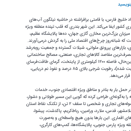
بنویسید
اد خلیج فارس، با قامتی برافراشته در حاشیه نیلگون آب‌های
 کشور ایفا می‌کند. این شهر بندری که قلب تپنده منطقه ویژه
میزبان بزرگ‌ترین مخازن گازی جهان، ده‌ها پالایشگاه عظیم،
ه شبانه‌روز چرخ‌های اقتصاد ملی را به گردش درمی‌آورند.
ری، بازارهای پررونق ملوانی، شیلات گسترده و جمعیت روبه‌رشد
یکی از پرمصرف‌ترین مقاصد کالاهای تجاری، صنعتی، مصالح ساختمانی
و مایحتاج عمومی از تهران تبدیل شده است. بااین‌حال، فاصله ۱۲۰۰ کیلومتری از پایتخت، گرمای طاقت‌فرسای
تابستان (که دما گاه تا ۵۰ درجه سانتی‌گراد نیز ثبت شده)، رطوبت شرجی بالای ۸۵ درصد و نفوذ نم دریایی،
ار می‌دهد.
 در حمل بار به بنادر و مناطق ویژه اقتصادی جنوب، خدمات
یه را به‌گونه‌ای طراحی کرده که گویی این مسیر طولانی و دشوار،
به سفری کوتاه و ایمن بدل شده است. کلیه محموله‌های تجاری و شخصی تا سقف ۲ تن، از تکتک نقاط استان
سلامشهر، قدس، ملارد، ورامین، رباط‌کریم، پاکدشت، پیشوا،
ای اقماری. این بارها بدون هیچ واسطه‌ای و به‌صورت
قه ویژه پارس جنوبی، پالایشگاه‌ها، کمپ‌های کارگری،