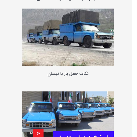
و
ب
ر
ا
ی
:
نکات حمل بار با نیسان