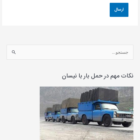
ج
س
ت
ج
نکات مهم در حمل بار با نیسان
و
ب
ر
ا
ی
: