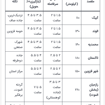
مقصد
(بارگیری+ت
نکته
(کیلومتر)
سرفاصله
حویل)
۱.۵ تا ۲
۳.۵ تا ۴.۵
نزدیک‌ترین،
آبیک
۱۱۰
ساعت
ساعت
جاده صاف
۱.۵ تا ۲
۳.۵ تا ۴.۵
الوند
۱۳۰
حومه قزوین
ساعت
ساعت
۱.۵ تا ۲
۳.۵ تا ۴.۵
شهرک
محمدیه
۱۴۰
ساعت
ساعت
صنعتی
۲ تا ۲.۵
۴ تا ۵.۵
جاده
تاکستان
۱۸۰
ساعت
ساعت
دوطرفه
۲ تا ۲.۵
۴ تا ۵.۵
شهر قزوین
۱۵۰
مرکز استان
ساعت
ساعت
۳ تا ۳.۵
رازمیان
گردنه
ساعت
۵ تا ۷
(بخش
۲۲۰
الموت،
(جاده
ساعت
الموت)
برفگیر
کوهستانی)