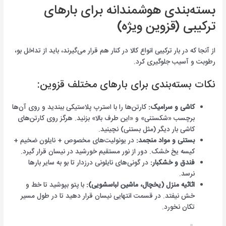
بسته‌بندی هوشمندانه برای بارهای
ترکیبی (قزوین ویژه)
از آنجا که در بار ترکیبی انواع کالا در کنار هم قرار می‌گیرند، باید از تداخل بو،
رطوبت و آسیب جلوگیری کرد.
نکات بسته‌بندی برای بارهای مختلف قزوین:
کاشی و سرامیک:
کارتن‌ها را با استرپ پلاستیکی ببندید و روی آن‌ها
برچسب «شکستنی» و «این طرف بالا» بزنید. هرگز روی کارتن‌های
کاشی بار دیگر (مثل بستنی) نچینید.
بستنی و مواد منجمد:
در یونولیت‌های مخصوص + نایلون ضخیم +
کیسه یخ خشک. دور از نور مستقیم خورشید در نیسان قرار گیرد.
فندق و خشکبار:
در گونی‌های نایلونی درزدار تا بو به سایر بارها
نرسد.
اثاثیه منزل (یخچال، ماشین لباسشویی):
با پتو بپوشید تا خط و
خش نیفتد. در قسمت انتهایی نیسان قرار دهید تا در طول مسیر
تکان نخورد.