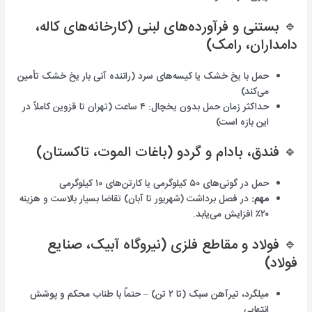
🔹 بستنی و فرآورده‌های لبنی (کارخانه‌های کاله،
دامداران، رامک)
حمل با یخ خشک یا کیسه‌های سرد (راننده آنی بار یخ خشک تأمین
می‌کند)
حداکثر زمان حمل بدون یخچال: ۴ ساعت (تهران تا قزوین کاملاً در
این بازه است)
🔹 فندق، بادام و گردو (باغات الموت، تاکستان)
حمل در گونی‌های ۵۰ کیلوگرمی یا کارتن‌های ۱۰ کیلوگرمی
مهم:
در فصل برداشت (شهریور تا آبان) تقاضا بسیار بالاست و هزینه
۲۰٪ افزایش می‌یابد.
🔹 فولاد و مقاطع فلزی (نیروگاه آبیک، صنایع
فولاد)
میلگرد، تیرآهن سبک (تا ۲ تن) – حتماً با طناب محکم و پوشش
انتهایی