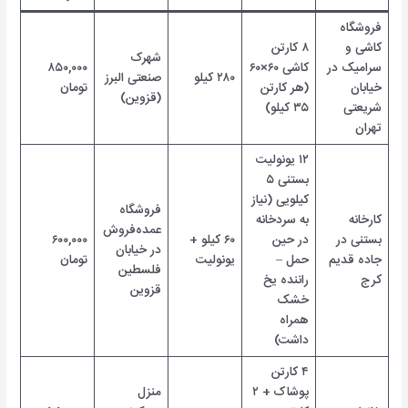
فروشگاه
کاشی و
۸ کارتن
شهرک
سرامیک در
کاشی ۶۰×۶۰
۸۵۰,۰۰۰
۲۸۰ کیلو
صنعتی البرز
خیابان
(هر کارتن
تومان
(قزوین)
شریعتی
۳۵ کیلو)
تهران
۱۲ یونولیت
بستنی ۵
کیلویی (نیاز
فروشگاه
کارخانه
به سردخانه
عمده‌فروش
بستنی در
در حین
۶۰ کیلو +
۶۰۰,۰۰۰
در خیابان
جاده قدیم
حمل –
یونولیت
تومان
فلسطین
کرج
راننده یخ
قزوین
خشک
همراه
داشت)
۴ کارتن
پوشاک + ۲
منزل