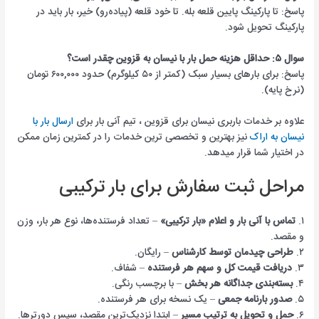
پاسخ: تا پارکینگ پایین قلعه بله. تا خود قلعه (پیاده‌رو) خیر، بار باید در
پارکینگ تحویل شود.
سوال ۵: حداقل هزینه حمل بار با نیسان به قزوین چقدر است؟
پاسخ: برای بارهای بسیار سبک (کمتر از ۵۰ کیلوگرم) حدود ۶۰۰,۰۰۰ تومان
(نرخ پایه).
علاوه بر خدمات باربری نیسان برای قزوین ، تیم آنی بار برای
ارسال بار با
نیسان به اراک
نیز بهترین و تخصصی ترین خدمات را در کمترین زمان ممکن
در اختیار شما قرار میدهد.
مراحل ثبت سفارش برای بار ترکیبی
۱.
تماس با آنی بار و اعلام «بار ترکیبی»
– تعداد فرستنده‌ها، نوع هر بار، وزن
و مقصد.
۲.
طراحی چیدمان توسط کارشناس
– رایگان.
۳.
دریافت قیمت کل و سهم هر فرستنده
– شفاف.
۴.
بسته‌بندی جداگانه هر بخش
– با برچسب رنگی.
۵.
صدور بارنامه جمعی
– یک نسخه برای هر فرستنده.
۶.
حمل و تحویل به ترتیب مسیر
– ابتدا نزدیک‌ترین مقصد، سپس دورترها.