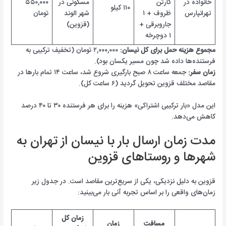
خانواده در
کارتن
مسکونی در
۵۵۰,۰۰۰
۱۱۰ کیلو
تهرانپارس
ظروف + ۱
شهر الوند
تومان
جاروبرقی +
(قزوین)
۱ دوچرخه
مجموع هزینه حمل برای کل نیسان:
۲,۰۰۰,۰۰۰ تومان (تخفیف ترکیبی به
فرستنده‌ها داده شد چون مسیر یکسان بود).
زمان سفر:
جمعه ساعت ۸ صبح بارگیری شروع شد، ساعت ۱۴ تمام بارها در
مقاصد مختلف قزوین تحویل گردید (۶ ساعت کل).
این مدل «بار ترکیبی اشتراکی» هزینه را برای هر فرستنده ۳۰ تا ۴۰ درصد
کاهش می‌دهد.
مدت زمان ارسال بار با نیسان از تهران به
شهرها و روستاهای قزوین
قزوین به دلیل نزدیکی، یکی از سریع‌ترین مقاصد است. در جدول زیر
زمان‌های واقعی را بر اساس تجربه آنی بار می‌بینید:
زمان کل
مسافت
زمان