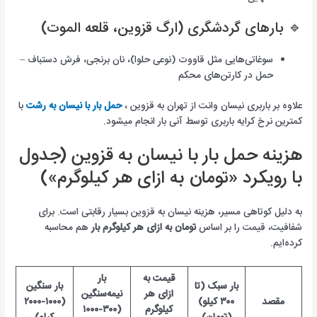
🔹 بارهای گردشگری (ارگ قزوین، قلعه الموت)
سوغاتی‌هایی مثل قاووت (نوعی حلوا)، نان برنجی، فرش دستباف –
حمل در کارتن‌های محکم
علاوه بر باربری نیسان وانت از تهران به قزوین ،
حمل بار با نیسان به رشت
با
کمترین نرخ کرایه باربری توسط آنی بار انجام میشود.
هزینه حمل بار با نیسان به قزوین (جدول
با رویکرد «تومان به ازای هر کیلوگرم»)
به دلیل کوتاهی مسیر، هزینه نیسان به قزوین بسیار رقابتی است. برای
شفافیت، قیمت را بر اساس
تومان به ازای هر کیلوگرم بار
هم محاسبه
کرده‌ایم.
قیمت به
بار
بار سبک (تا
بار سنگین
ازای هر
نیمه‌سنگین
مقصد
۳۰۰ کیلو)
(۱۰۰۰-۲۰۰۰
کیلوگرم
(۳۰۰-۱۰۰۰