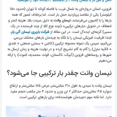
حمل و نقل بار با نیسان وانت
/ از
abbasi
/
دیدگاه‌ خود را بنویسید
قزوین، استان دروازه‌ای به شمال غرب، با فاصله کوتاه تا تهران (حدود ۱۵۰
کیلومتر) یکی از مقاصد پربازدید حمل بار است. اما برخلاف تصور که همه
بارها را با کامیون می‌فرستند،
نیسان وانت
به دلیل سرعت بالا، هزینه کمتر و
انعطاف در تحویل «بارهای ترکیبی» (چند نوع کالا از چند فرستنده در یک
مسیر) گزینه‌ای ایده‌آل است. در این مقاله از
شرکت باربری نیسان آنی بار
،
ابتدا ظرفیت فیزیکی نیسان را با نگاه به چیدمان بارهای مختلف بررسی
می‌کنیم، سپس یک نمونه محموله ترکیبی (کاشی + بستنی صنعتی + فندق
+ اثاثیه منزل) را گام به گام تشریح کرده و در نهایت هزینه و زمان ارسال به
شهرها و روستاهای قزوین (آبیک، تاکستان، الوند، محمدیه، الموت) را ارائه
می‌دهیم.
نیسان وانت چقدر بار ترکیبی جا می‌شود؟
نیسان وانت با سبدی به طول ۳۱۰ سانتی‌متر، عرض ۱۶۵ سانتی‌متر و ارتفاع
دیواره ۴۵ سانتی‌متر، حداکثر ۲ تن وزن و حدود ۴ متر مکعب حجم مفید
دارد. اما نکته مهم «چیدمان هوشمندانه» برای بارهای ترکیبی است.