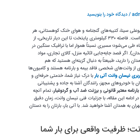
adm
/
دیدگاه‌ خود را بنویسید
 بوعلی سینا، کتیبه‌های گنجنامه و هوای خنک کوهستانی، هر
ساله میزبان هزاران مسافر، مهاجر و تاجر از تهران است. فاصله ۳۳۰ کیلومتری پایتخت تا این دیار تاریخی، از
اه طی می‌شود؛ مسیری نسبتاً هموار اما با ترافیک سنگین در
ن). اگر قصد جابه‌جایی اثاثیه منزل، کالای تجاری، مواد
 را دارید، طبیعتاً به دنبال گزینه‌ای هستید که هم
 از وانت‌های شخصی فاقد بیمه و بارنامه هستند و کامیون‌ها
ربری نیسان وانت آنی بار
با درک نیاز شما، خدمتی حرفه‌ای و
 با خودروهای مجهز، رانندگان آشنا به جاده و پشتیبانی
بارنامه معتبر قانونی
و
برزنت ضد آب و گردوغبار
، تمام آنچه
ر ادامه این مقاله، با جزئیات فنی نیسان وانت، زمان دقیق
ان به همدان آشنا خواهید شد. با آنی بار، بارتان را به دستان
نت؛ ظرفیت واقعی برای بار شما