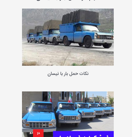
و
ب
ر
ا
ی
:
نکات حمل بار با نیسان