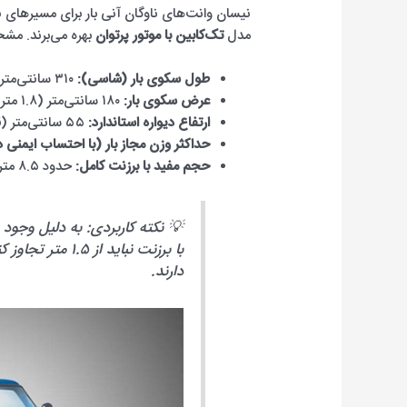
نیسان وانت‌های ناوگان آنی بار برای مسیرهای ن
مدل
تک‌کابین با موتور پرتوان
بهره می‌برند. مش
طول سکوی بار (شاسی):
۳۱۰ سانتی‌متر (۳.۱ متر)
عرض سکوی بار:
۱۸۰ سانتی‌متر (۱.۸ متر)
ارتفاع دیواره استاندارد:
۵۵ سانتی‌متر (قابل افزایش تا ۱.۵ متر با برزنت صنعتی و پایه‌های عمودی)
حداکثر وزن مجاز بار (با احتساب ایمنی د
حجم مفید با برزنت کامل:
حدود ۸.۵ متر مکعب
💡 نکته کاربردی: به دلیل وجود پ
با برزنت نباید از
دارند.