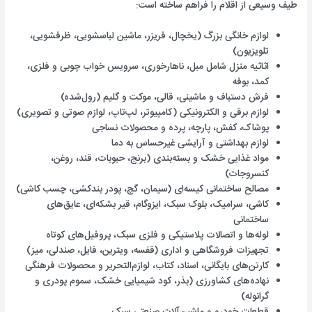
طیف وسیعی از اقلام را فراهم ساخته است:
لوازم خانگی بزرگ (یخچال، فریزر، ماشین لباسشویی، ظرفشویی،
تلویزیون)
اثاثیه منزل شامل مبل، ناهارخوری، سرویس خواب چوبی و فلزی،
کمد، بوفه
فرش دستباف و ماشینی، قالی، موکت و گلیم (رول‌شده)
لوازم برقی و الکترونیکی (کامپیوتر، لپ‌تاپ، لوازم صوتی و تصویری)
پوشاک، کفش، پارچه، پرده و محصولات نساجی
لوازم بهداشتی و آرایشی غیرحساس به دما
مواد غذایی خشک و بسته‌بندی (برنج، حبوبات، قند، روغن،
کنسروجات)
مصالح ساختمانی کیسه‌ای (سیمان، گچ، پودر بندکشی، چسب کاشی)
کاشی، سرامیک، بلوک سبک، ایزوگام، قیر بشکه‌ای، عایق‌های
ساختمانی
لوله‌ها و اتصالات پلاستیکی و فلزی سبک، پروفیل‌های کوتاه
تجهیزات فروشگاهی و اداری (قفسه، ویترین، فایل، صندلی، میز)
کارتن‌های بایگانی، اسناد، کتاب، لوازم‌التحریر و محصولات فرهنگی
نهاده‌های کشاورزی (بذر، کود شیمیایی خشک، سموم پودری و
گرانوله)