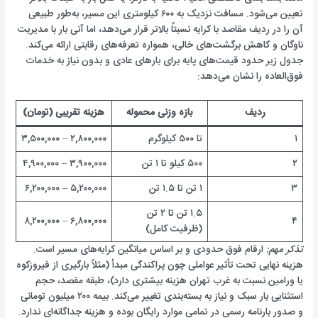
تعیین می‌شود. مسافت نزدیک به ۶۰۰ کیلومتری این مسیر، به‌طور طبیعی
آن را در ردیف مقاصد با کرایه نسبتاً بالاتر قرار می‌دهد، اما آنی بار با مدیریت
ناوگان و کاهش برگشت‌های خالی، همواره تعرفه‌های رقابتی ارائه می‌کند.
جدول زیر حدود قیمت‌های پایه برای بارهای عادی و بدون نیاز به خدمات
فوق‌العاده را نشان می‌دهد:
ردیف
بازه وزنی محموله
هزینه تقریبی (تومان)
۱
تا ۵۰۰ کیلوگرم
۲,۸۰۰,۰۰۰ – ۳,۵۰۰,۰۰۰
۲
۵۰۰ کیلو تا ۱ تن
۳,۹۰۰,۰۰۰ – ۴,۹۰۰,۰۰۰
۳
۱ تن تا ۱.۵ تن
۵,۲۰۰,۰۰۰ – ۶,۲۰۰,۰۰۰
۱.۵ تن تا ۲ تن
۶,۸۰۰,۰۰۰ – ۸,۲۰۰,۰۰۰
۴
(ظرفیت کامل)
تذکر مهم:
ارقام فوق حدودی و بر اساس میانگین کرایه‌های مسیر است.
هزینه نهایی تحت تأثیر عواملی چون پراکندگی مبدأ (مثلاً بارگیری از فیروزکوه
یا ورامین نسبت به غرب تهران هزینه بیشتری دارد)، طبقه مقصد، حجم
استثنایی بار سبک و نیاز به بسته‌بندی تغییر می‌کند. بیمه ۲۰۰ میلیون تومانی
و صدور بارنامه رسمی در تمامی موارد رایگان بوده و هزینه جداگانه‌ای ندارد.