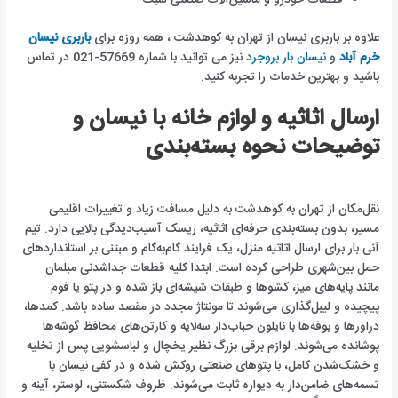
قطعات خودرو و ماشین‌آلات صنعتی سبک
علاوه بر باربری نیسان از تهران به کوهدشت ، همه روزه برای
باربری نیسان
خرم آباد
و
نیسان بار بروجرد
نیز می توانید با شماره 57669-021 در تماس
باشید و بهترین خدمات را تجربه کنید.
ارسال اثاثیه و لوازم خانه با نیسان و
توضیحات نحوه بسته‌بندی
نقل‌مکان از تهران به کوهدشت به دلیل مسافت زیاد و تغییرات اقلیمی
مسیر، بدون بسته‌بندی حرفه‌ای اثاثیه، ریسک آسیب‌دیدگی بالایی دارد. تیم
آنی بار برای ارسال اثاثیه منزل، یک فرایند گام‌به‌گام و مبتنی بر استانداردهای
حمل بین‌شهری طراحی کرده است. ابتدا کلیه قطعات جداشدنی مبلمان
مانند پایه‌های میز، کشوها و طبقات شیشه‌ای باز شده و در پتو یا فوم
پیچیده و لیبل‌گذاری می‌شوند تا مونتاژ مجدد در مقصد ساده باشد. کمدها،
دراورها و بوفه‌ها با نایلون حباب‌دار سه‌لایه و کارتن‌های محافظ گوشه‌ها
پوشانده می‌شوند. لوازم برقی بزرگ نظیر یخچال و لباسشویی پس از تخلیه
و خشک‌شدن کامل، با پتوهای صنعتی روکش شده و در کفی نیسان با
تسمه‌های ضامن‌دار به دیواره ثابت می‌شوند. ظروف شکستنی، لوستر، آینه و