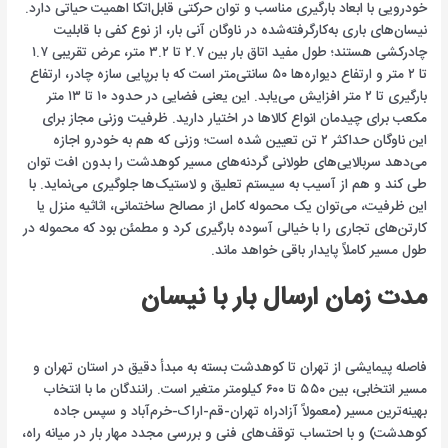
خودرویی با ابعاد بارگیری مناسب و توان حرکتی قابل‌اتکا اهمیت حیاتی دارد.
نیسان‌های باری به‌کارگرفته‌شده در ناوگان آنی بار، از نوع کفی با قابلیت
چادرکشی هستند؛ طول مفید اتاق بار بین ۲.۷ تا ۳.۲ متر، عرض تقریبی ۱.۷
تا ۲ متر و ارتفاع دیواره‌ها ۵۰ سانتی‌متر است که با برپایی سازه چادر، ارتفاع
بارگیری تا ۲ متر افزایش می‌یابد. این یعنی فضایی در حدود ۱۰ تا ۱۳ متر
مکعب برای چیدمان انواع کالاها در اختیار دارید. ظرفیت وزنی مجاز برای
این ناوگان حداکثر ۲ تن تعیین شده است؛ وزنی که هم به خودرو اجازه
می‌دهد سربالایی‌های طولانی گردنه‌های مسیر کوهدشت را بدون افت توان
طی کند و هم از آسیب به سیستم تعلیق و لاستیک‌ها جلوگیری می‌نماید. با
این ظرفیت، می‌توان یک محموله کامل از مصالح ساختمانی، اثاثیه منزل یا
کارتن‌های تجاری را با خیالی آسوده بارگیری کرد و مطمئن بود که محموله در
طول مسیر کاملاً پایدار باقی خواهد ماند.
مدت زمان ارسال بار با نیسان
فاصله پیمایشی از تهران تا کوهدشت بسته به مبدأ دقیق در استان تهران و
مسیر انتخابی، بین ۵۵۰ تا ۶۰۰ کیلومتر متغیر است. رانندگان ما با انتخاب
بهینه‌ترین مسیر (معمولاً آزادراه تهران-قم-اراک-خرم‌آباد و سپس جاده
کوهدشت) و با احتساب توقف‌های فنی و بررسی مجدد مهار بار در میانه راه،