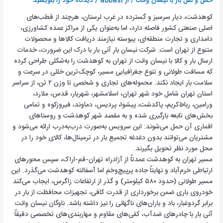
حمل و نقل بار با نیسان وانت
/ از
abbasi
/
دیدگاه‌ خود را بنویسید
کوهدشت، دیار سرسبز و گسترده در غرب لرستان، هرچند از قطب‌های
اصلی صنعتی کشور فاصله دارد، اما به‌عنوان یکی از مراکز عمده کشاورزی،
دامداری و تجارت منطقه‌ای، پیوسته نیازمند دریافت کالاها و محصولات
متنوع از تهران است. شرکت نیسان بار آنی بار با درک این ضرورت، خدمات
ارسال بار و کالا با نیسان وانت از تهران به کوهدشت را به‌شکلی طراحی کرده
که مسافت طولانی و تنوع جغرافیایی مسیر، کوچک‌ترین خللی در سرعت و
سلامت بار ایجاد نکند. محموله‌های تجاری و شخصی تا وزن ۲ تن، از سراسر
استان تهران شامل خود شهر تهران، اسلامشهر، شهریار، قدس، ملارد،
ورامین، رباط‌کریم، پاکدشت، پیشوا، پردیس، دماوند، فیروزکوه و تمامی
بخش‌های تابعه بارگیری شده و به مقصد شهر کوهدشت و روستاهای
اقماری آن حمل می‌شوند. این سرویس به‌صورت درب‌به‌درب ارائه می‌شود و
مشتریان می‌توانند بدون دغدغه تجمیع بار در ترمینال‌ها، کالای خود را در
محل مورد نظر تحویل بگیرند.
مسیر تهران به کوهدشت عمدتاً از آزادراه تهران-قم-اراک، سپس محورهای
ارتباطی خرم‌آباد و نهایتاً جاده پرپیچ‌وخم اما آسفالته کوهدشت می‌گذرد. این
مسیر طولانی (حدود ۵۸۰ کیلومتر) و گذر از ارتفاعات زاگرس، ایجاب می‌کند
خودروی باری ضمن برخورداری از قدرت کافی، تجهیزات محافظت از بار در
برابر گردوغبار، باد و باران‌های ناگهانی را نیز داشته باشد. ناوگان نیسان وانت
آنی بار با چادرهای ضدآب، کفی‌های مقاوم و مهاربندی‌های تخصصی دقیقاً