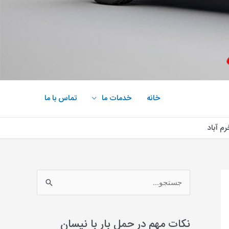
خانه
خدمات ما
تماس با ما
رم آباد
ج
س
ت
نکات مهم در حمل بار با نیسان
ج