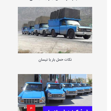
و
ب
ر
ا
ی
:
نکات حمل بار با نیسان