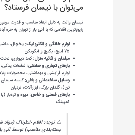
می‌توان با نیسان فرستاد؟
نیسان وانت به دلیل ابعاد مناسب و قدرت موتور ب
رایج‌ترین اقلامی که با آنی بار از تهران به خرم‌آ
لوازم خانگی و الکترونیک:
یخچال، ماشین 
۷۵ اینچ، پکیج و آبگرمکن
مبلمان و اثاثیه منزل:
کمد دیواری، تخت د
بارهای تجاری و صنعتی:
قطعات یدکی، کا
لوازم آرایشی و بهداشتی، محصولات پل
وسایل ساختمانی و باغی:
تن)، گلدان بزرگ، ابزارآلات، نردبان
بارهای فصلی و خاص:
میوه و تره‌بار (ب
کمپینگ
⚠️ توجه: اقلام خطرناک (مواد ش
بسته‌بندی مناسب) توسط آنی با