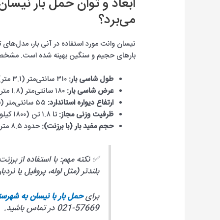
ابعاد و توان حمل بار نیسان
می‌برد؟
نیسان وانت مورد استفاده در آنی بار، مدل‌های 
بارهای حجیم و سنگین بهینه شده است. مشخصا
طول شاسی بار:
۳۱۰ سانتی‌متر (۳.۱ متر)
عرض شاسی بار:
۱۸۰ سانتی‌متر (۱.۸ متر)
ارتفاع دیواره استاندارد:
۵۵ سانتی‌متر (قابل افزایش تا ۱.۵ متر با برزنت و پایه‌های عمودی)
ظرفیت وزنی مجاز:
تا ۱.۸ تن (۱۸۰۰ کیلوگرم)
حجم مفید بار (با برزنت):
حدود ۸.۵ متر مکعب
✅ نکته مهم: با استفاده از برزن
بلندتر (مثل لوله، پروفیل یا نردبان) تا طول ۴ مت
برای
حمل بار با نیسان به شهرست
57669-021 در تماس باشید.