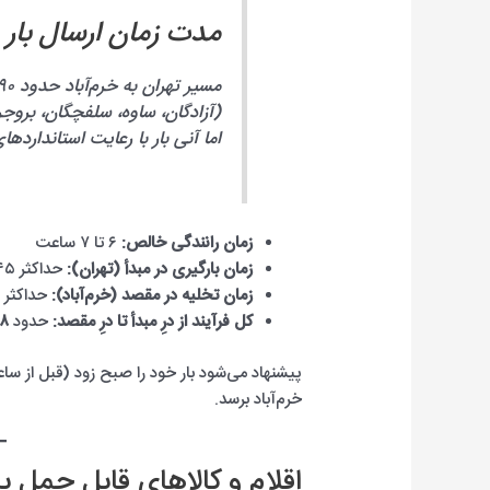
مدت زمان ارسال بار با
(آزادگان، ساوه، سلفچگان، بروج
اما آنی بار با رعایت استاندارده
زمان رانندگی خالص:
۶ تا ۷ ساعت
زمان بارگیری در مبدأ (تهران):
حداکثر ۴۵ دقیقه
زمان تخلیه در مقصد (خرم‌آباد):
حداکثر ۳۰ دقیقه
کل فرآیند از درِ مبدأ تا درِ مقصد:
حدود
۸ تا ۹ ساع
خرم‌آباد برسد.
اقلام و کالاهای قابل حمل ب