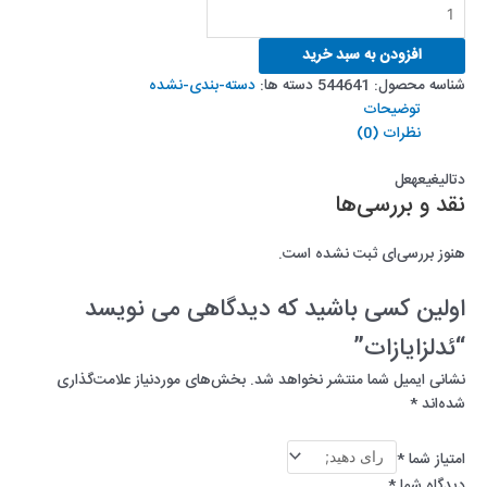
ئدلزایازات
بود.
است.
عدد
افزودن به سبد خرید
شناسه محصول:
544641
دسته ها:
دسته-بندی-نشده
توضیحات
نظرات (0)
دتالیغیعهعل
نقد و بررسی‌ها
هنوز بررسی‌ای ثبت نشده است.
اولین کسی باشید که دیدگاهی می نویسد
“ئدلزایازات”
نشانی ایمیل شما منتشر نخواهد شد.
بخش‌های موردنیاز علامت‌گذاری
شده‌اند
*
امتیاز شما
*
دیدگاه شما
*