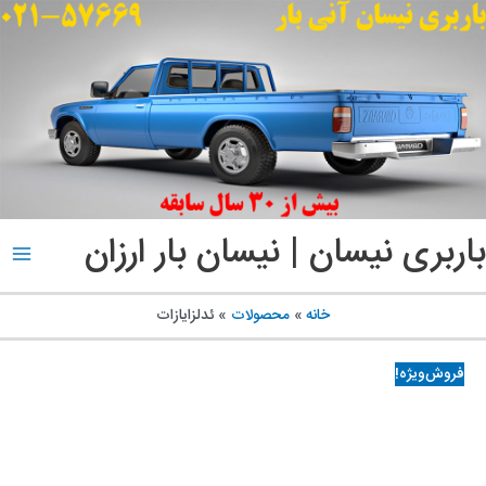
پ
ب
م
باربری نیسان | نیسان بار ارزان
ain
enu
خانه
محصولات
ئدلزایازات
فروش‌ویژه!