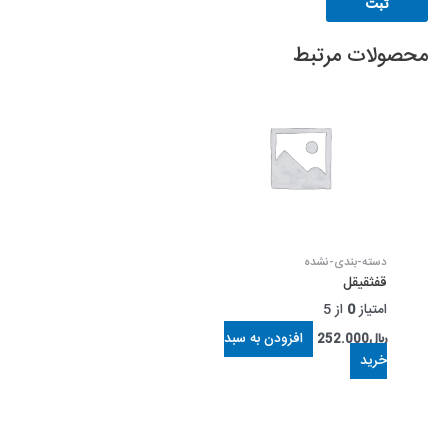
محصولات مرتبط
دسته-بندی-نشده
قفثقیقل
امتیاز
0
از 5
افزودن به سبد
﷼
252.000
خرید